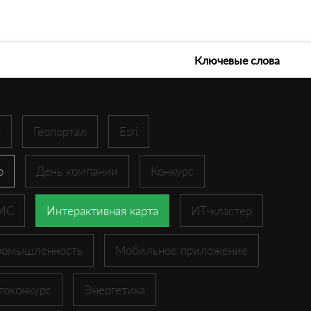
е технологии 2026
Ключевые слова
r
Геопортал
Esri
p
День компании
Конкурс
ГИС
Интерактивная карта
ИТ-кластер
ромышленность
Мобильное приложение
токонкурс
Энергетика