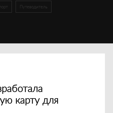
порт
Путеводитель
зработала
ую карту для