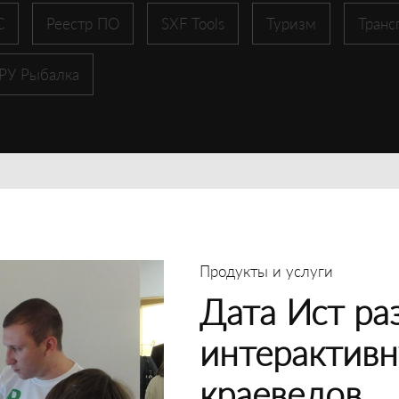
С
Реестр ПО
SXF Tools
Туризм
Транс
 РУ Рыбалка
Продукты и услуги
Дата Ист ра
интерактивн
краеведов