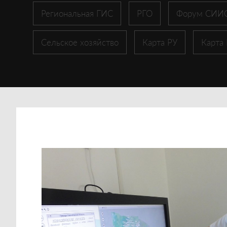
Региональная ГИС
РГО
Форум СИИ
Сельское хозяйство
Карта РУ
Карта