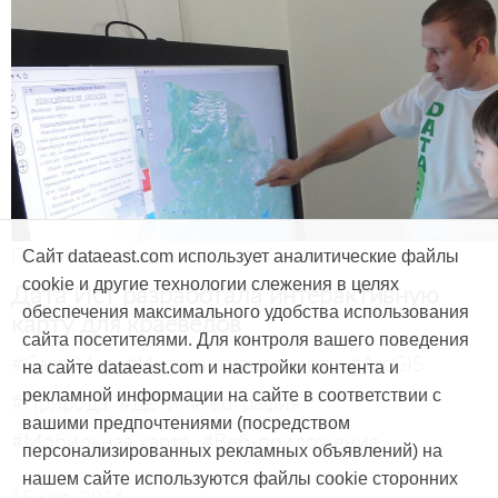
Продукты и услуги
Сайт dataeast.com использует аналитические файлы
cookie и другие технологии слежения в целях
Дата Ист разработала интерактивную
обеспечения максимального удобства использования
карту для краеведов
сайта посетителями. Для контроля вашего поведения
#CarryMap
#Интерактивная карта
#ArcGIS
на сайте dataeast.com и настройки контента и
рекламной информации на сайте в соответствии с
#Природа
#Дети
#География
вашими предпочтениями (посредством
#Мобильная карта
#Веб-приложение
персонализированных рекламных объявлений) на
нашем сайте используются файлы cookie сторонних
15 мая, 2014