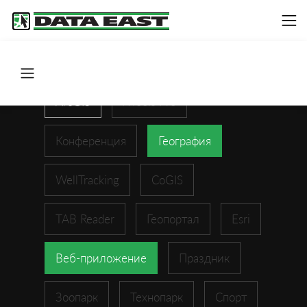
ArcGIS
XTools Pro
Конференция
География
WellTracking
CoGIS
TAB Reader
Геопортал
Esri
Веб-приложение
Праздник
Зоопарк
Технопарк
Спорт