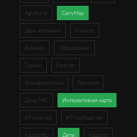
AgroKarta
CarryMap
День компании
Конкурс
Бурение
Образование
Туризм
Forester
Геоинформатика
Геология
День ГИС
Интерактивная карта
ИТ-кластер
ИТ-сообщество
KadastrRU
Дети
Кадастр