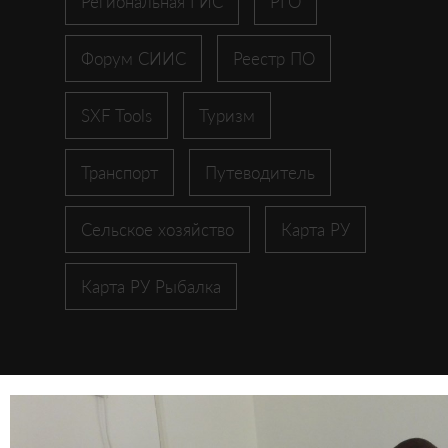
Региональная ГИС
РГО
Форум СИИС
Реестр ПО
SXF Tools
Туризм
Транспорт
Путеводитель
Сельское хозяйство
Карта РУ
Карта РУ Рыбалка