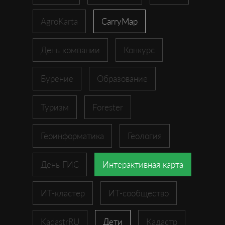
AgroKarta
CarryMap
День компании
Конкурс
Бурение
Образование
Туризм
Forester
Геоинформатика
Геология
День ГИС
Интерактивная карта
ИТ-кластер
ИТ-сообщество
KadastrRU
Дети
Кадастр