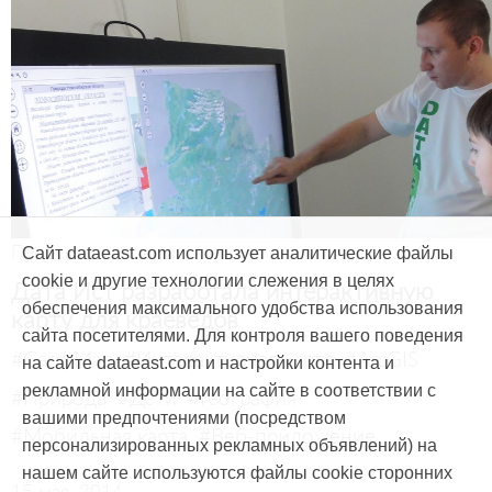
Продукты и услуги
Сайт dataeast.com использует аналитические файлы
cookie и другие технологии слежения в целях
Дата Ист разработала интерактивную
обеспечения максимального удобства использования
карту для краеведов
сайта посетителями. Для контроля вашего поведения
#CarryMap
#Интерактивная карта
#ArcGIS
на сайте dataeast.com и настройки контента и
рекламной информации на сайте в соответствии с
#Природа
#Дети
#География
вашими предпочтениями (посредством
#Мобильная карта
#Веб-приложение
персонализированных рекламных объявлений) на
нашем сайте используются файлы cookie сторонних
15 мая, 2014