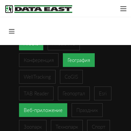
ArcGIS
XTools Pro
Конференция
География
WellTracking
CoGIS
TAB Reader
Геопортал
Esri
Веб-приложение
Праздник
Зоопарк
Технопарк
Спорт