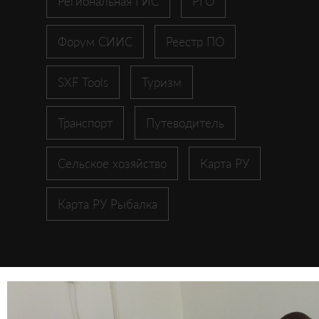
Региональная ГИС
РГО
Форум СИИС
Реестр ПО
SXF Tools
Туризм
Транспорт
Путеводитель
Сельское хозяйство
Карта РУ
Карта РУ Рыбалка