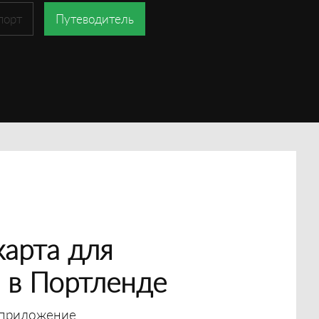
порт
Путеводитель
арта для
 в Портленде
приложение