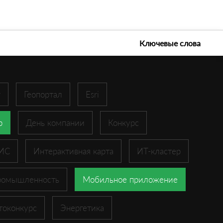
е технологии 2026
Ключевые слова
r
Геопортал
Esri
p
День компании
Конкурс
ГИС
Интерактивная карта
ИТ-кластер
ромышленность
Мобильное приложение
токонкурс
Энергетика