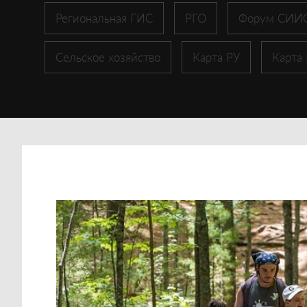
Региональная ГИС
РГО
Форум СИИ
Сельское хозяйство
Карта РУ
Карта