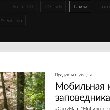
С
Реестр ПО
SXF Tools
Туризм
Транс
 РУ Рыбалка
Продукты и услуги
Мобильная к
заповедника
#CarryMap
#Мобильное 