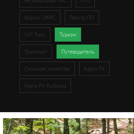
Региональная ГИС
РГО
Форум СИИС
Реестр ПО
SXF Tools
Туризм
Транспорт
Путеводитель
Сельское хозяйство
Карта РУ
Карта РУ Рыбалка