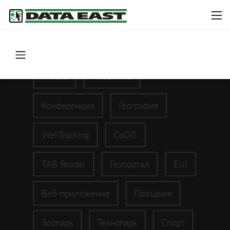
ArcGIS
XTools Pro
Конференция
География
WellTracking
CoGIS
TAB Reader
Геопортал
Esri
Веб-приложение
Праздник
Зоопарк
Технопарк
Спорт