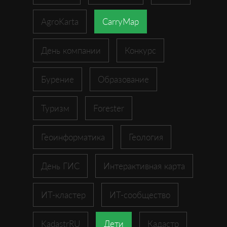
AgroKarta
CarryMap
День компании
Конкурс
Бурение
Образование
Туризм
Forester
Геоинформатика
Геология
День ГИС
Интерактивная карта
ИТ-кластер
ИТ-сообщество
KadastrRU
Дети
Кадастр