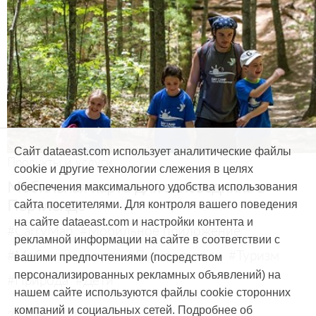
Сайт dataeast.com использует аналитические файлы
Продукты и услуги
cookie и другие технологии слежения в целях
Мобильная карта для заповедника в
обеспечения максимального удобства использования
Портленде
сайта посетителями. Для контроля вашего поведения
на сайте dataeast.com и настройки контента и
#CarryMap
#Мобильное приложение
рекламной информации на сайте в соответствии с
#Мобильная карта
#Путеводитель
#Туризм
вашими предпочтениями (посредством
персонализированных рекламных объявлений) на
#Природа
#Дети
нашем сайте используются файлы cookie сторонних
компаний и социальных сетей. Подробнее об
29 марта, 2017