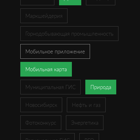
Маркшейдерия
Горнодобывающая промышленность
Мобильное приложение
Мобильная карта
Муниципальная ГИС
Природа
Новосибирск
Нефть и газ
Фотоконкурс
Энергетика