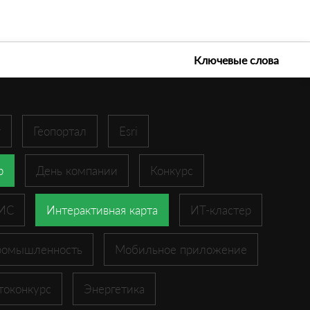
е технологии 2026
Ключевые слова
r
Геопортал
Esri
p
День компании
Конкурс
ГИС
Интерактивная карта
ИТ-кластер
ромышленность
Мобильное приложение
токонкурс
Энергетика