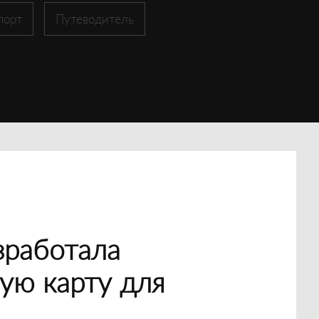
порт
Путеводитель
зработала
ую карту для