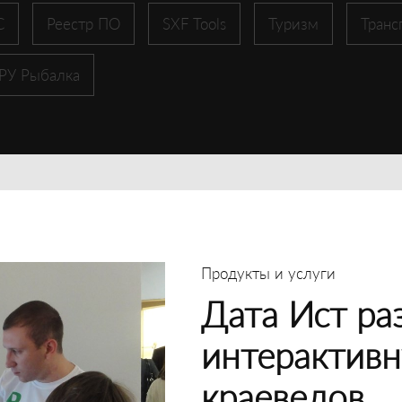
С
Реестр ПО
SXF Tools
Туризм
Транс
 РУ Рыбалка
Продукты и услуги
Дата Ист ра
интерактивн
краеведов