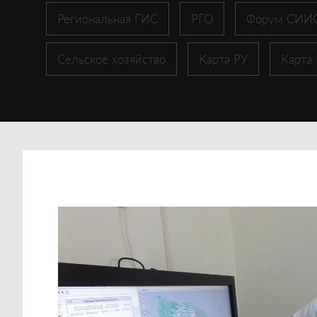
Региональная ГИС
РГО
Форум СИИ
Сельское хозяйство
Карта РУ
Карта