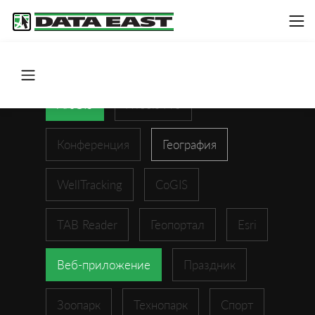
ArcGIS
XTools Pro
Конференция
География
WellTracking
CoGIS
TAB Reader
Геопортал
Esri
Веб-приложение
Праздник
Зоопарк
Технопарк
Спорт