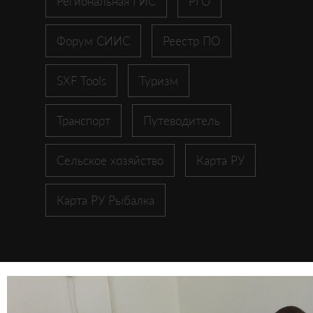
Региональная ГИС
РГО
Форум СИИС
Реестр ПО
SXF Tools
Туризм
Транспорт
Путеводитель
Сельское хозяйство
Карта РУ
Карта РУ Рыбалка