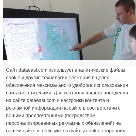
Продукты и услуги
Сайт dataeast.com использует аналитические файлы
cookie и другие технологии слежения в целях
Дата Ист разработала интерактивную
обеспечения максимального удобства использования
карту для краеведов
сайта посетителями. Для контроля вашего поведения
#CarryMap
#Интерактивная карта
#ArcGIS
на сайте dataeast.com и настройки контента и
рекламной информации на сайте в соответствии с
#Природа
#Дети
#География
вашими предпочтениями (посредством
#Мобильная карта
#Веб-приложение
персонализированных рекламных объявлений) на
нашем сайте используются файлы cookie сторонних
15 мая, 2014