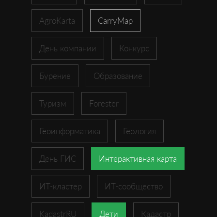
AgroKarta
CarryMap
День компании
Конкурс
Бурение
Образование
Туризм
Forester
Геоинформатика
Геология
День ГИС
Интерактивная карта
ИТ-кластер
ИТ-сообщество
KadastrRU
Дети
Кадастр