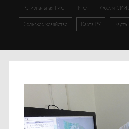
Региональная ГИС
РГО
Форум СИИ
Сельское хозяйство
Карта РУ
Карта