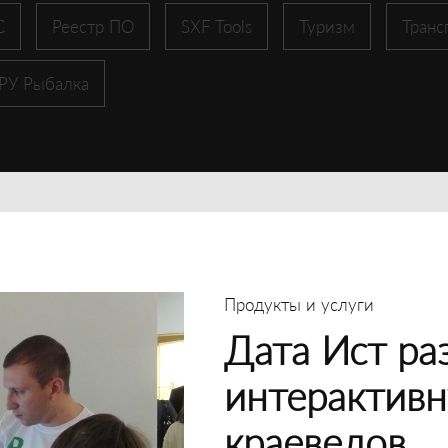
С
Реестр ПО
SXF Tools
Туризм
Транс
 РУ Рыбалка
Продукты и услуги
Дата Ист ра
интерактивн
краеведов