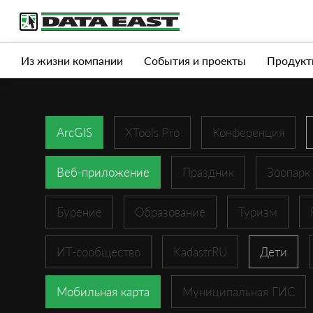
Услуги
Продукты
Истории успеха
Журна
Из жизни компании
События и проекты
Продукт
ArcGIS
XTools Pro
Конференция
Веб-приложение
Праздник
Зоопарк
Бурение
Образование
Туризм
ИТ-сообщество
KadastrRU
Дети
Мобильная карта
Муниципальная ГИС