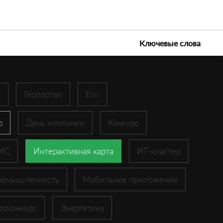
е технологии 2026
Ключевые слова
r
Геопортал
Esri
p
День компании
Конкурс
ГИС
Интерактивная карта
ИТ-кластер
ромышленность
Мобильное приложение
токонкурс
Энергетика