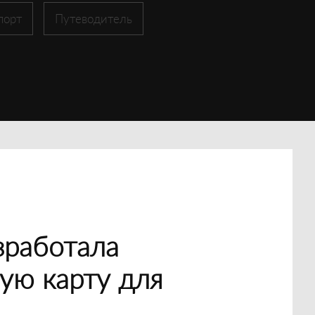
порт
Путеводитель
зработала
ую карту для