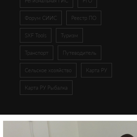
Региональная ГИС
РГО
Форум СИИС
Реестр ПО
SXF Tools
Туризм
Транспорт
Путеводитель
Сельское хозяйство
Карта РУ
Карта РУ Рыбалка