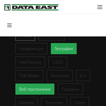
ArcGIS
XTools Pro
Конференция
География
WellTracking
CoGIS
TAB Reader
Геопортал
Esri
Веб-приложение
Праздник
Зоопарк
Технопарк
Спорт