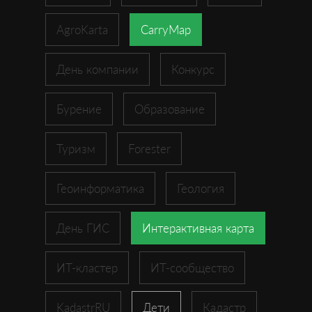
AgroKarta
CarryMap
День компании
Конкурс
Бурение
Образование
Туризм
Forester
Геоинформатика
Геология
День ГИС
Интерактивная карта
ИТ-кластер
ИТ-сообщество
KadastrRU
Дети
Кадастр