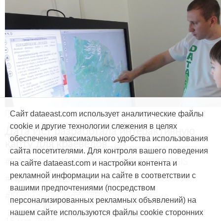
Продукты и услуги
Сайт dataeast.com использует аналитические файлы
cookie и другие технологии слежения в целях
Дата Ист разработала интерактивную
обеспечения максимального удобства использования
карту для краеведов
сайта посетителями. Для контроля вашего поведения
#CarryMap
#Интерактивная карта
#ArcGIS
на сайте dataeast.com и настройки контента и
рекламной информации на сайте в соответствии с
#Природа
#Дети
#География
вашими предпочтениями (посредством
#Мобильная карта
#Веб-приложение
персонализированных рекламных объявлений) на
нашем сайте используются файлы cookie сторонних
15 мая, 2014