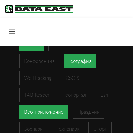
ArcGIS
XTools Pro
Конференция
География
WellTracking
CoGIS
TAB Reader
Геопортал
Esri
Веб-приложение
Праздник
Зоопарк
Технопарк
Спорт