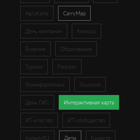
AgroKarta
CarryMap
День компании
Конкурс
Бурение
Образование
Туризм
Forester
Геоинформатика
Геология
День ГИС
Интерактивная карта
ИТ-кластер
ИТ-сообщество
KadastrRU
Дети
Кадастр