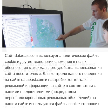
Продукты и услуги
Сайт dataeast.com использует аналитические файлы
cookie и другие технологии слежения в целях
Дата Ист разработала интерактивную
обеспечения максимального удобства использования
карту для краеведов
сайта посетителями. Для контроля вашего поведения
#CarryMap
#Интерактивная карта
#ArcGIS
на сайте dataeast.com и настройки контента и
рекламной информации на сайте в соответствии с
#Природа
#Дети
#География
вашими предпочтениями (посредством
#Мобильная карта
#Веб-приложение
персонализированных рекламных объявлений) на
нашем сайте используются файлы cookie сторонних
15 мая, 2014