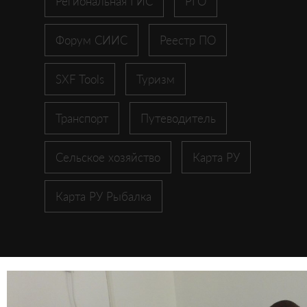
Региональная ГИС
РГО
Форум СИИС
Реестр ПО
SXF Tools
Туризм
Транспорт
Путеводитель
Сельское хозяйство
Карта РУ
Карта РУ Рыбалка