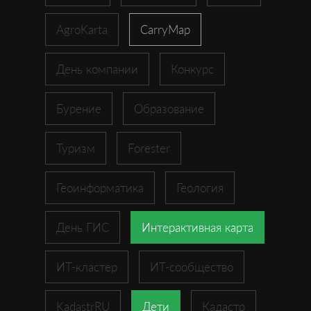
AgroKarta
CarryMap
День компании
Конкурс
Бурение
Образование
Туризм
Forester
Геоинформатика
Геология
День ГИС
Интерактивная карта
ИТ-кластер
ИТ-сообщество
KadastrRU
Дети
Кадастр