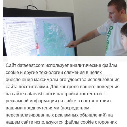
Продукты и услуги
Сайт dataeast.com использует аналитические файлы
cookie и другие технологии слежения в целях
Дата Ист разработала интерактивную
обеспечения максимального удобства использования
карту для краеведов
сайта посетителями. Для контроля вашего поведения
#CarryMap
#Интерактивная карта
#ArcGIS
на сайте dataeast.com и настройки контента и
рекламной информации на сайте в соответствии с
#Природа
#Дети
#География
вашими предпочтениями (посредством
#Мобильная карта
#Веб-приложение
персонализированных рекламных объявлений) на
нашем сайте используются файлы cookie сторонних
15 мая, 2014