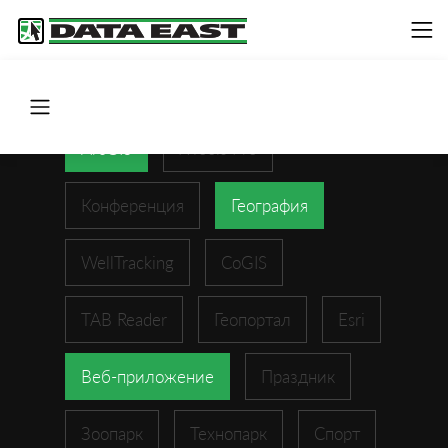
ArcGIS
XTools Pro
Конференция
География
WellTracking
CoGIS
TAB Reader
Геопортал
Esri
Веб-приложение
Праздник
Зоопарк
Технопарк
Спорт