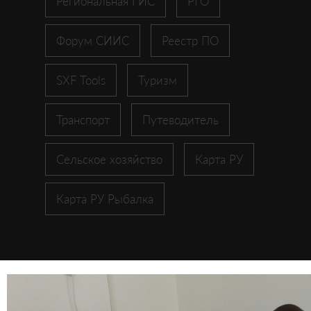
Региональная ГИС
РГО
Форум СИИС
Реестр ПО
SXF Tools
Туризм
Транспорт
Путеводитель
Сельское хозяйство
Карта РУ
Карта РУ Рыбалка