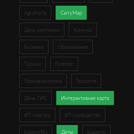
AgroKarta
CarryMap
День компании
Конкурс
Бурение
Образование
Туризм
Forester
Геоинформатика
Геология
День ГИС
Интерактивная карта
ИТ-кластер
ИТ-сообщество
KadastrRU
Дети
Кадастр