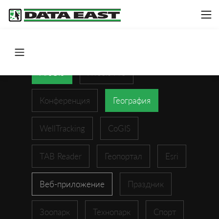
ArcGIS
XTools Pro
Конференция
География
WellTracking
CoGIS
TAB Reader
Геопортал
Esri
Веб-приложение
Праздник
Зоопарк
Технопарк
Спорт