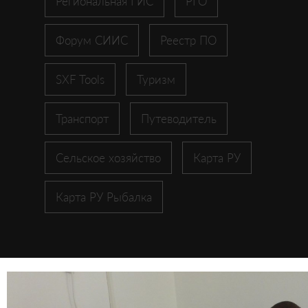
Региональная ГИС
РГО
Форум СИИС
Реестр ПО
SXF Tools
Туризм
Транспорт
Путеводитель
Сельское хозяйство
Карта РУ
Карта РУ Рыбалка