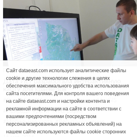
Продукты и услуги
Сайт dataeast.com использует аналитические файлы
cookie и другие технологии слежения в целях
Дата Ист разработала интерактивную
обеспечения максимального удобства использования
карту для краеведов
сайта посетителями. Для контроля вашего поведения
#CarryMap
#Интерактивная карта
#ArcGIS
на сайте dataeast.com и настройки контента и
рекламной информации на сайте в соответствии с
#Природа
#Дети
#География
вашими предпочтениями (посредством
#Мобильная карта
#Веб-приложение
персонализированных рекламных объявлений) на
нашем сайте используются файлы cookie сторонних
15 мая, 2014