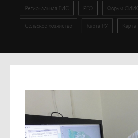
Региональная ГИС
РГО
Форум СИИ
Сельское хозяйство
Карта РУ
Карта