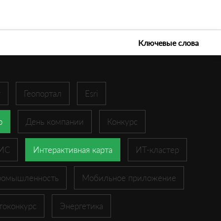
е технологии 2026
Ключевые слова
r
Геопортал
Esri
p
День компании
Конкурс
ГИС
Интерактивная карта
ИТ-кластер
ромышленность
Мобильное приложение
токонкурс
Энергетика