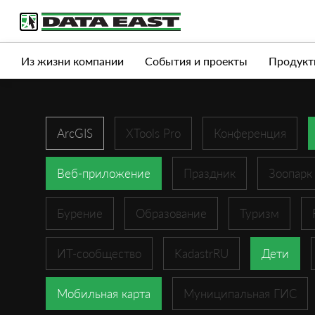
Услуги
Продукты
Истории успеха
Журна
Из жизни компании
События и проекты
Продукт
ArcGIS
XTools Pro
Конференция
Веб-приложение
Праздник
Зоопарк
Бурение
Образование
Туризм
ИТ-сообщество
KadastrRU
Дети
Мобильная карта
Муниципальная ГИС