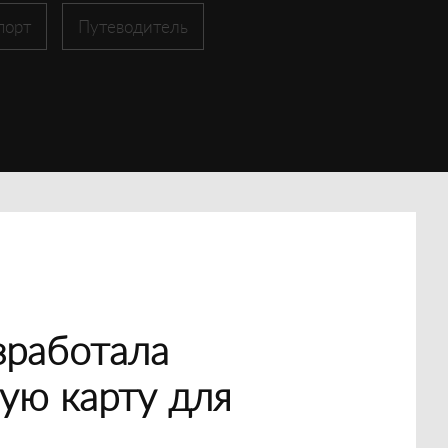
порт
Путеводитель
зработала
ую карту для