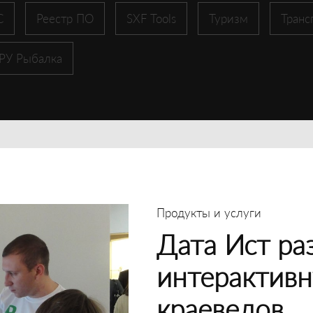
С
Реестр ПО
SXF Tools
Туризм
Транс
 РУ Рыбалка
Продукты и услуги
Дата Ист ра
интерактивн
краеведов