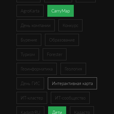
AgroKarta
CarryMap
День компании
Конкурс
Бурение
Образование
Туризм
Forester
Геоинформатика
Геология
День ГИС
Интерактивная карта
ИТ-кластер
ИТ-сообщество
KadastrRU
Дети
Кадастр