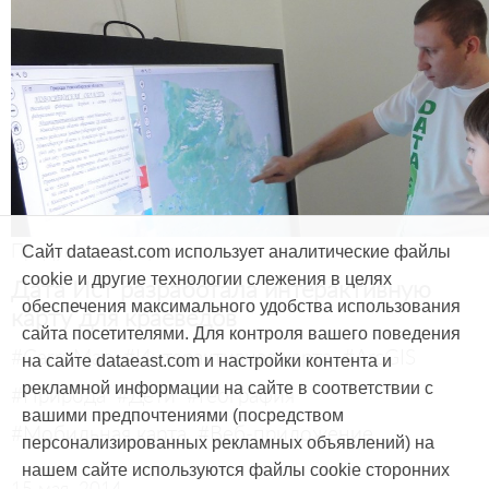
Продукты и услуги
Сайт dataeast.com использует аналитические файлы
cookie и другие технологии слежения в целях
Дата Ист разработала интерактивную
обеспечения максимального удобства использования
карту для краеведов
сайта посетителями. Для контроля вашего поведения
#CarryMap
#Интерактивная карта
#ArcGIS
на сайте dataeast.com и настройки контента и
рекламной информации на сайте в соответствии с
#Природа
#Дети
#География
вашими предпочтениями (посредством
#Мобильная карта
#Веб-приложение
персонализированных рекламных объявлений) на
нашем сайте используются файлы cookie сторонних
15 мая, 2014