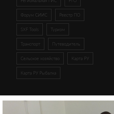
Региональная ГИС
РГО
Форум СИИС
Реестр ПО
SXF Tools
Туризм
Транспорт
Путеводитель
Сельское хозяйство
Карта РУ
Карта РУ Рыбалка