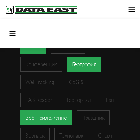
ArcGIS
XTools Pro
Конференция
География
WellTracking
CoGIS
TAB Reader
Геопортал
Esri
Веб-приложение
Праздник
Зоопарк
Технопарк
Спорт