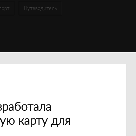
порт
Путеводитель
зработала
ую карту для