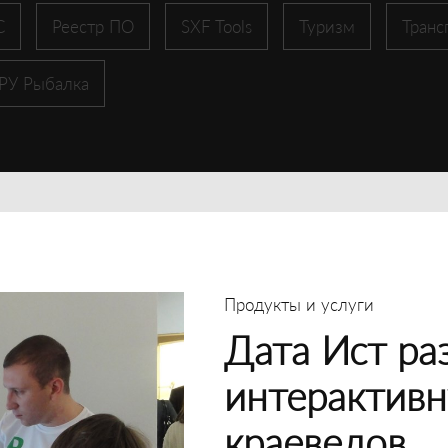
С
Реестр ПО
SXF Tools
Туризм
Транс
 РУ Рыбалка
Продукты и услуги
Дата Ист ра
интерактивн
краеведов