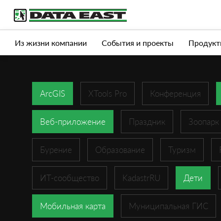
Услуги
Продукты
Истории успеха
Журна
Из жизни компании
События и проекты
Продукт
ArcGIS
XTools Pro
Конференция
Веб-приложение
Праздник
Зоопарк
Бурение
Образование
Туризм
ИТ-сообщество
KadastrRU
Дети
Мобильная карта
Муниципальная ГИС