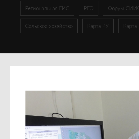
Региональная ГИС
РГО
Форум СИИ
Сельское хозяйство
Карта РУ
Карта