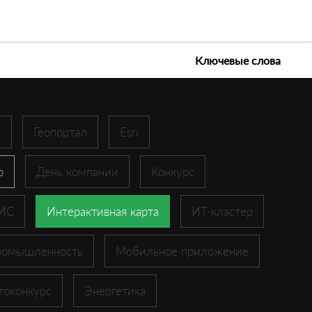
е технологии 2026
Ключевые слова
r
Геопортал
Esri
p
День компании
Конкурс
ГИС
Интерактивная карта
ИТ-кластер
ромышленность
Мобильное приложение
токонкурс
Энергетика