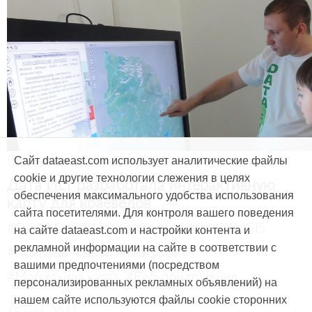
Продукты и услуги
Сайт dataeast.com использует аналитические файлы
cookie и другие технологии слежения в целях
Дата Ист разработала интерактивную
обеспечения максимального удобства использования
карту для краеведов
сайта посетителями. Для контроля вашего поведения
#CarryMap
#Интерактивная карта
#ArcGIS
на сайте dataeast.com и настройки контента и
рекламной информации на сайте в соответствии с
#Природа
#Дети
#География
вашими предпочтениями (посредством
#Мобильная карта
#Веб-приложение
персонализированных рекламных объявлений) на
нашем сайте используются файлы cookie сторонних
15 мая, 2014