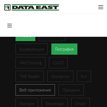
ArcGIS
XTools Pro
Конференция
География
WellTracking
CoGIS
TAB Reader
Геопортал
Esri
Веб-приложение
Праздник
Зоопарк
Технопарк
Спорт