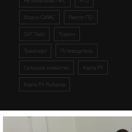
Региональная ГИС
РГО
Форум СИИС
Реестр ПО
SXF Tools
Туризм
Транспорт
Путеводитель
Сельское хозяйство
Карта РУ
Карта РУ Рыбалка