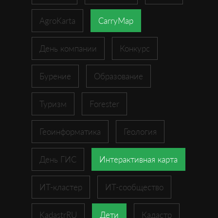
AgroKarta
CarryMap
День компании
Конкурс
Бурение
Образование
Туризм
Forester
Геоинформатика
Геология
День ГИС
Интерактивная карта
ИТ-кластер
ИТ-сообщество
KadastrRU
Дети
Кадастр