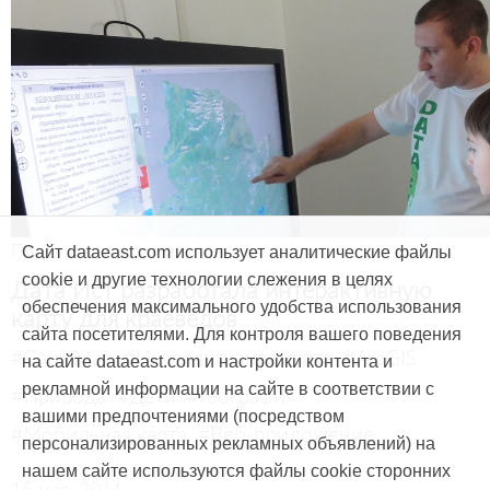
Продукты и услуги
Сайт dataeast.com использует аналитические файлы
cookie и другие технологии слежения в целях
Дата Ист разработала интерактивную
обеспечения максимального удобства использования
карту для краеведов
сайта посетителями. Для контроля вашего поведения
#CarryMap
#Интерактивная карта
#ArcGIS
на сайте dataeast.com и настройки контента и
рекламной информации на сайте в соответствии с
#Природа
#Дети
#География
вашими предпочтениями (посредством
#Мобильная карта
#Веб-приложение
персонализированных рекламных объявлений) на
нашем сайте используются файлы cookie сторонних
15 мая, 2014