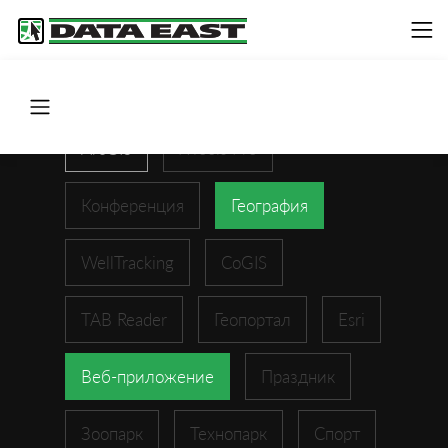
ArcGIS
XTools Pro
Конференция
География
WellTracking
CoGIS
TAB Reader
Геопортал
Esri
Веб-приложение
Праздник
Зоопарк
Технопарк
Спорт