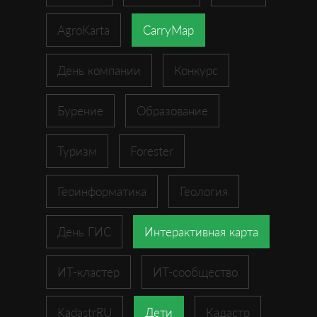
AgroKarta
CarryMap
День компании
Конкурс
Бурение
Образование
Туризм
Forester
Геоинформатика
Геология
День ГИС
Интерактивная карта
ИТ-кластер
ИТ-сообщество
KadastrRU
Дети
Кадастр