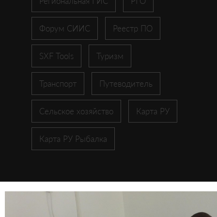
Региональная ГИС
РГО
Форум СИИС
Реестр ПО
SXF Tools
Туризм
Транспорт
Путеводитель
Сельское хозяйство
Карта РУ
Карта РУ Рыбалка