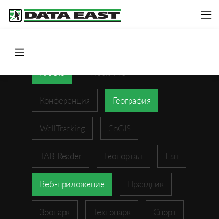
ArcGIS
XTools Pro
Конференция
География
WellTracking
CoGIS
TAB Reader
Геопортал
Esri
Веб-приложение
Праздник
Зоопарк
Технопарк
Спорт