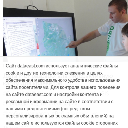
Продукты и услуги
Сайт dataeast.com использует аналитические файлы
cookie и другие технологии слежения в целях
Дата Ист разработала интерактивную
обеспечения максимального удобства использования
карту для краеведов
сайта посетителями. Для контроля вашего поведения
#CarryMap
#Интерактивная карта
#ArcGIS
на сайте dataeast.com и настройки контента и
рекламной информации на сайте в соответствии с
#Природа
#Дети
#География
вашими предпочтениями (посредством
#Мобильная карта
#Веб-приложение
персонализированных рекламных объявлений) на
нашем сайте используются файлы cookie сторонних
15 мая, 2014