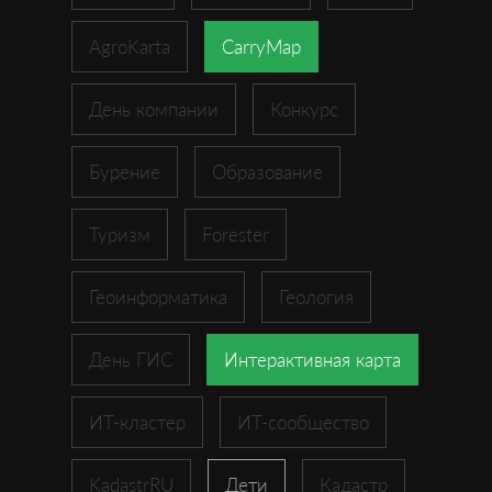
AgroKarta
CarryMap
День компании
Конкурс
Бурение
Образование
Туризм
Forester
Геоинформатика
Геология
День ГИС
Интерактивная карта
ИТ-кластер
ИТ-сообщество
KadastrRU
Дети
Кадастр