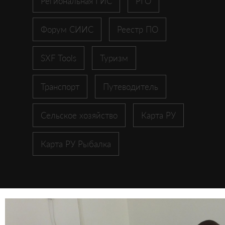
Региональная ГИС
РГО
Форум СИИС
Реестр ПО
SXF Tools
Туризм
Транспорт
Путеводитель
Сельское хозяйство
Карта РУ
Карта РУ Рыбалка