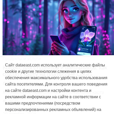
Продукты и услуги
Сайт dataeast.com использует аналитические файлы
Комикс для студентов и школьников: как
cookie и другие технологии слежения в целях
создать карту на платформе CoGIS
обеспечения максимального удобства использования
#Интерактивная карта
сайта посетителями. Для контроля вашего поведения
на сайте dataeast.com и настройки контента и
#Мобильное приложение
#Мобильная карта
рекламной информации на сайте в соответствии с
#CoGIS
вашими предпочтениями (посредством
персонализированных рекламных объявлений) на
29 октября, 2025