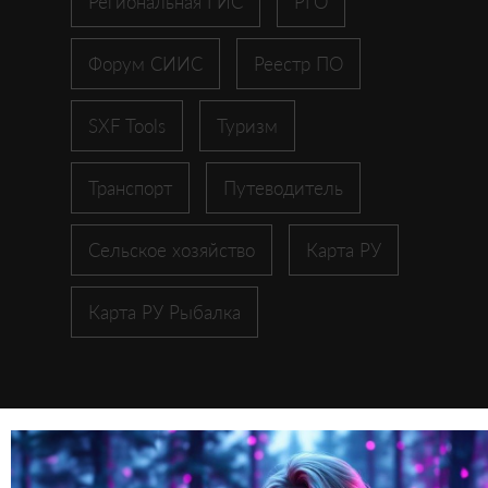
Региональная ГИС
РГО
Форум СИИС
Реестр ПО
SXF Tools
Туризм
Транспорт
Путеводитель
Сельское хозяйство
Карта РУ
Карта РУ Рыбалка