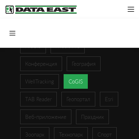
ArcGIS
XTools Pro
Конференция
География
WellTracking
CoGIS
TAB Reader
Геопортал
Esri
Веб-приложение
Праздник
Зоопарк
Технопарк
Спорт