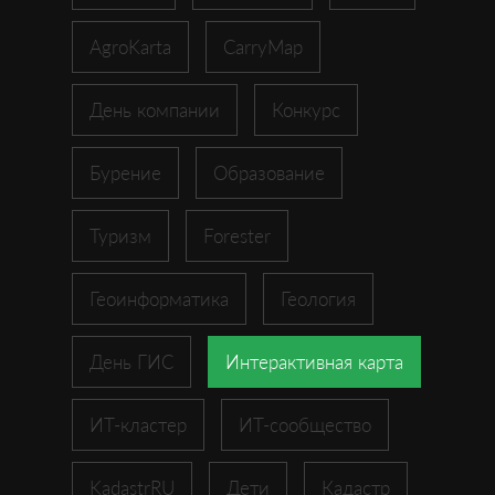
AgroKarta
CarryMap
День компании
Конкурс
Бурение
Образование
Туризм
Forester
Геоинформатика
Геология
День ГИС
Интерактивная карта
ИТ-кластер
ИТ-сообщество
KadastrRU
Дети
Кадастр