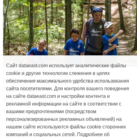
Сайт dataeast.com использует аналитические файлы
Продукты и услуги
cookie и другие технологии слежения в целях
Мобильная карта для заповедника в
обеспечения максимального удобства использования
Портленде
сайта посетителями. Для контроля вашего поведения
на сайте dataeast.com и настройки контента и
#CarryMap
#Мобильное приложение
рекламной информации на сайте в соответствии с
#Мобильная карта
#Путеводитель
#Туризм
вашими предпочтениями (посредством
персонализированных рекламных объявлений) на
#Природа
#Дети
нашем сайте используются файлы cookie сторонних
компаний и социальных сетей. Подробнее об
29 марта, 2017