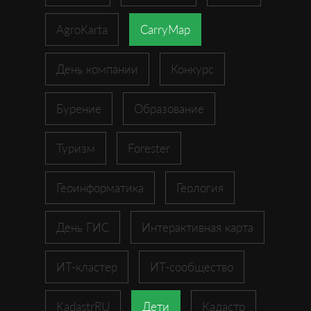
AgroKarta
CarryMap
День компании
Конкурс
Бурение
Образование
Туризм
Forester
Геоинформатика
Геология
День ГИС
Интерактивная карта
ИТ-кластер
ИТ-сообщество
KadastrRU
Дети
Кадастр