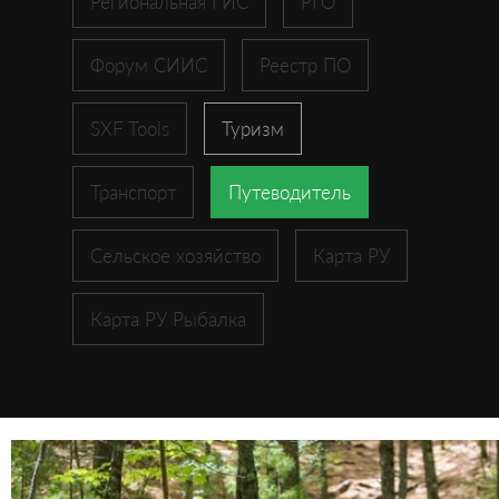
Региональная ГИС
РГО
Форум СИИС
Реестр ПО
SXF Tools
Туризм
Транспорт
Путеводитель
Сельское хозяйство
Карта РУ
Карта РУ Рыбалка