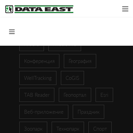
ArcGIS
XTools Pro
Конференция
География
WellTracking
CoGIS
TAB Reader
Геопортал
Esri
Веб-приложение
Праздник
Зоопарк
Технопарк
Спорт