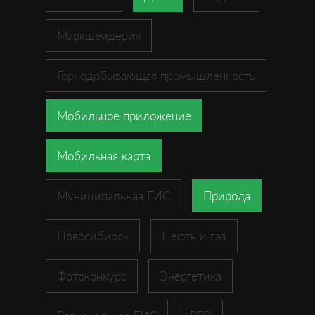
Маркшейдерия
Горнодобывающая промышленность
Мобильное приложение
Мобильная карта
Муниципальная ГИС
Природа
Новосибирск
Нефть и газ
Фотоконкурс
Энергетика