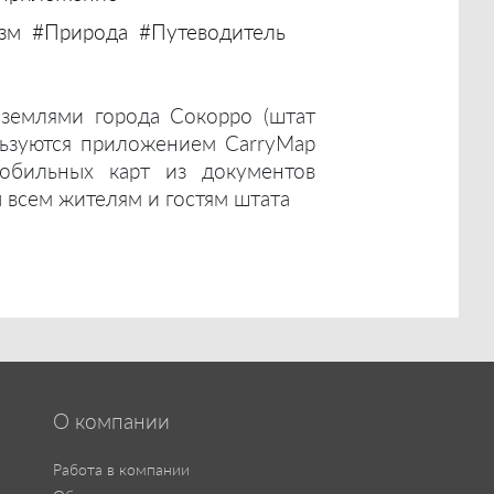
зм
#Природа
#Путеводитель
землями города Сокорро (штат
ьзуются приложением CarryMap
мобильных карт из документов
ы всем жителям и гостям штата
О компании
Работа в компании