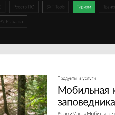
С
Реестр ПО
SXF Tools
Туризм
Транс
 РУ Рыбалка
Продукты и услуги
Мобильная к
заповедника
#CarryMap
#Мобильное 