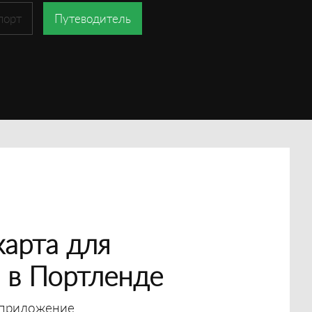
порт
Путеводитель
арта для
 в Портленде
приложение