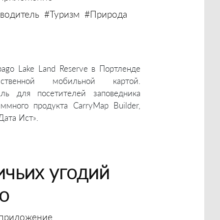
водитель
#Туризм
#Природа
ago Lake Land Reserve в Портленде
ственной мобильной картой.
ель для посетителей заповедника
много продукта CarryMap Builder,
Дата Ист».
ичьих угодий
о
приложение