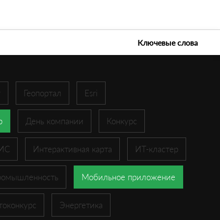
е технологии 2026
Ключевые слова
r
Геопортал
Esri
p
День компании
Конкурс
ГИС
Интерактивная карта
ИТ-кластер
ромышленность
Мобильное приложение
токонкурс
Энергетика