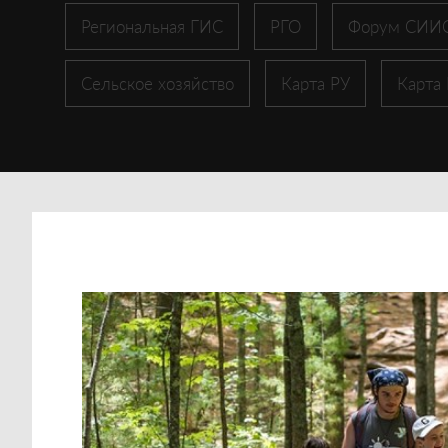
Региональная ГИС
РГО
Форум СИИ
Сельское хозяйство
Карта РУ
Карта