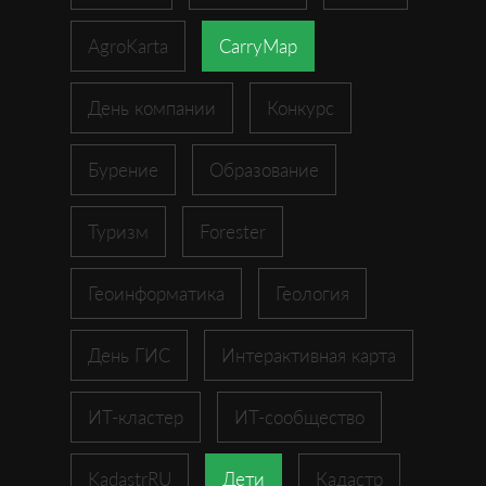
AgroKarta
CarryMap
День компании
Конкурс
Бурение
Образование
Туризм
Forester
Геоинформатика
Геология
День ГИС
Интерактивная карта
ИТ-кластер
ИТ-сообщество
KadastrRU
Дети
Кадастр