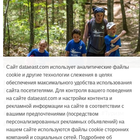
Сайт dataeast.com использует аналитические файлы
Продукты и услуги
cookie и другие технологии слежения в целях
Мобильная карта для заповедника в
обеспечения максимального удобства использования
Портленде
сайта посетителями. Для контроля вашего поведения
на сайте dataeast.com и настройки контента и
#CarryMap
#Мобильное приложение
рекламной информации на сайте в соответствии с
#Мобильная карта
#Путеводитель
#Туризм
вашими предпочтениями (посредством
персонализированных рекламных объявлений) на
#Природа
#Дети
нашем сайте используются файлы cookie сторонних
компаний и социальных сетей. Подробнее об
29 марта, 2017