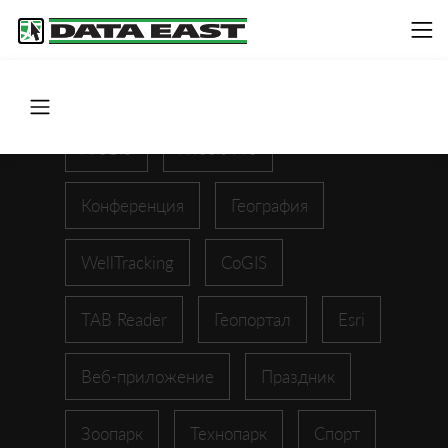
ArcGIS
XTools Pro
Конференция
География
WellTracking
CoGIS
TAB Reader
Геопортал
Esri
Веб-приложение
Праздник
Зоопарк
Технопарк
Спорт