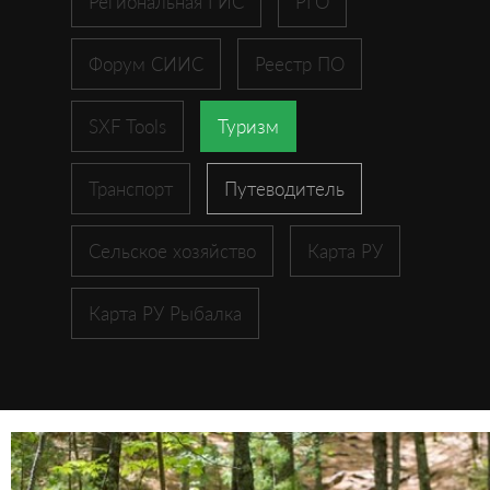
Региональная ГИС
РГО
Форум СИИС
Реестр ПО
SXF Tools
Туризм
Транспорт
Путеводитель
Сельское хозяйство
Карта РУ
Карта РУ Рыбалка