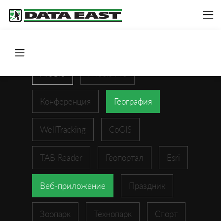
ArcGIS
XTools Pro
Конференция
География
WellTracking
CoGIS
TAB Reader
Геопортал
Esri
Веб-приложение
Праздник
Зоопарк
Технопарк
Спорт