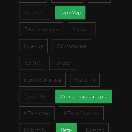
AgroKarta
CarryMap
День компании
Конкурс
Бурение
Образование
Туризм
Forester
Геоинформатика
Геология
День ГИС
Интерактивная карта
ИТ-кластер
ИТ-сообщество
KadastrRU
Дети
Кадастр