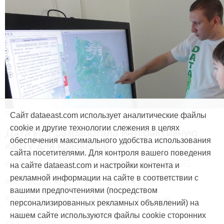
Продукты и услуги
Сайт dataeast.com использует аналитические файлы
cookie и другие технологии слежения в целях
Дата Ист разработала интерактивную
обеспечения максимального удобства использования
карту для краеведов
сайта посетителями. Для контроля вашего поведения
#CarryMap
#Интерактивная карта
#ArcGIS
на сайте dataeast.com и настройки контента и
рекламной информации на сайте в соответствии с
#Природа
#Дети
#География
вашими предпочтениями (посредством
#Мобильная карта
#Веб-приложение
персонализированных рекламных объявлений) на
нашем сайте используются файлы cookie сторонних
15 мая, 2014