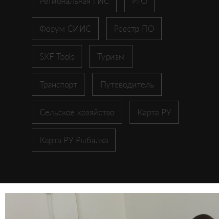
Региональная ГИС
РГО
Форум СИИС
Реестр ПО
SXF Tools
Туризм
Транспорт
Путеводитель
Сельское хозяйство
Карта РУ
Карта РУ Рыбалка