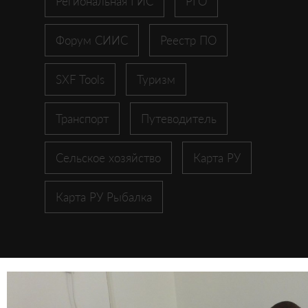
Региональная ГИС
РГО
Форум СИИС
Реестр ПО
SXF Tools
Туризм
Транспорт
Путеводитель
Сельское хозяйство
Карта РУ
Карта РУ Рыбалка