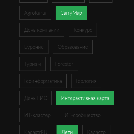
AgroKarta
CarryMap
День компании
Конкурс
Бурение
Образование
Туризм
Forester
Геоинформатика
Геология
День ГИС
Интерактивная карта
ИТ-кластер
ИТ-сообщество
KadastrRU
Дети
Кадастр