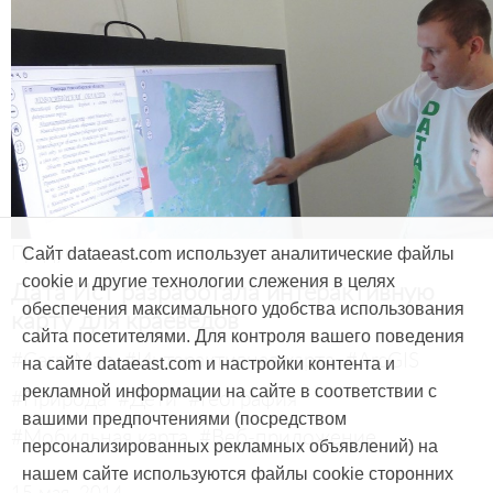
Продукты и услуги
Сайт dataeast.com использует аналитические файлы
cookie и другие технологии слежения в целях
Дата Ист разработала интерактивную
обеспечения максимального удобства использования
карту для краеведов
сайта посетителями. Для контроля вашего поведения
#CarryMap
#Интерактивная карта
#ArcGIS
на сайте dataeast.com и настройки контента и
рекламной информации на сайте в соответствии с
#Природа
#Дети
#География
вашими предпочтениями (посредством
#Мобильная карта
#Веб-приложение
персонализированных рекламных объявлений) на
нашем сайте используются файлы cookie сторонних
15 мая, 2014