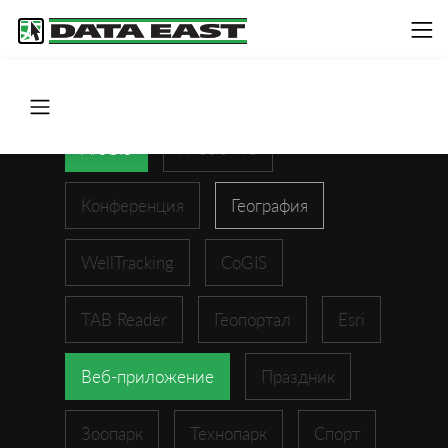
ArcGIS
XTools Pro
Конференция
География
WellTracking
CoGIS
TAB Reader
Геопортал
Esri
Веб-приложение
Праздник
Зоопарк
Технопарк
Спорт