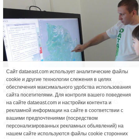
Продукты и услуги
Сайт dataeast.com использует аналитические файлы
cookie и другие технологии слежения в целях
Дата Ист разработала интерактивную
обеспечения максимального удобства использования
карту для краеведов
сайта посетителями. Для контроля вашего поведения
#CarryMap
#Интерактивная карта
#ArcGIS
на сайте dataeast.com и настройки контента и
рекламной информации на сайте в соответствии с
#Природа
#Дети
#География
вашими предпочтениями (посредством
#Мобильная карта
#Веб-приложение
персонализированных рекламных объявлений) на
нашем сайте используются файлы cookie сторонних
15 мая, 2014