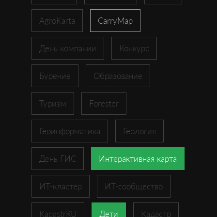
AgroKarta
CarryMap
День компании
Конкурс
Бурение
Образование
Туризм
Forester
Геоинформатика
Геология
День ГИС
Интерактивная карта
ИТ-кластер
ИТ-сообщество
KadastrRU
Дети
Кадастр