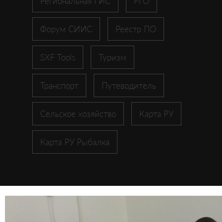
Региональная ГИС
РГО
Форум СИИС
Реестр ПО
SXF Tools
Туризм
Транспорт
Путеводитель
Сельское хозяйство
Карта РУ
Карта РУ Рыбалка