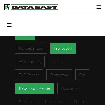
ArcGIS
XTools Pro
Конференция
География
WellTracking
CoGIS
TAB Reader
Геопортал
Esri
Веб-приложение
Праздник
Зоопарк
Технопарк
Спорт