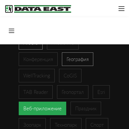
ArcGIS
XTools Pro
Конференция
География
WellTracking
CoGIS
TAB Reader
Геопортал
Esri
Веб-приложение
Праздник
Зоопарк
Технопарк
Спорт