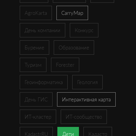
AgroKarta
CarryMap
День компании
Конкурс
Бурение
Образование
Туризм
Forester
Геоинформатика
Геология
День ГИС
Интерактивная карта
ИТ-кластер
ИТ-сообщество
KadastrRU
Дети
Кадастр