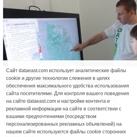
Продукты и услуги
Сайт dataeast.com использует аналитические файлы
cookie и другие технологии слежения в целях
Дата Ист разработала интерактивную
обеспечения максимального удобства использования
карту для краеведов
сайта посетителями. Для контроля вашего поведения
#CarryMap
#Интерактивная карта
#ArcGIS
на сайте dataeast.com и настройки контента и
рекламной информации на сайте в соответствии с
#Природа
#Дети
#География
вашими предпочтениями (посредством
#Мобильная карта
#Веб-приложение
персонализированных рекламных объявлений) на
нашем сайте используются файлы cookie сторонних
15 мая, 2014