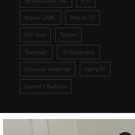
Региональная ГИС
РГО
Форум СИИС
Реестр ПО
SXF Tools
Туризм
Транспорт
Путеводитель
Сельское хозяйство
Карта РУ
Карта РУ Рыбалка