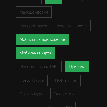
Маркшейдерия
Горнодобывающая промышленность
Мобильное приложение
Мобильная карта
Муниципальная ГИС
Природа
Новосибирск
Нефть и газ
Фотоконкурс
Энергетика