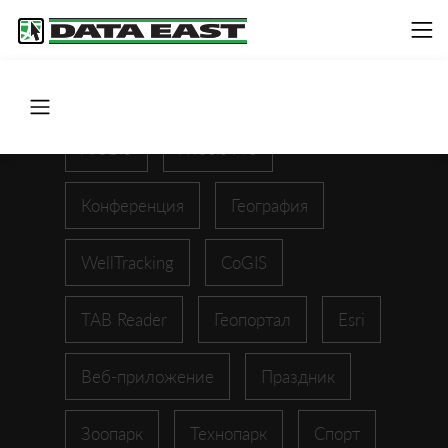
ArcGIS
XTools Pro
Конференция
География
WellTracking
CoGIS
TAB Reader
Геопортал
Esri
Веб-приложение
Праздник
Зоопарк
Технопарк
Спорт