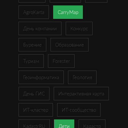
AgroKarta
CarryMap
День компании
Конкурс
Бурение
Образование
Туризм
Forester
Геоинформатика
Геология
День ГИС
Интерактивная карта
ИТ-кластер
ИТ-сообщество
KadastrRU
Дети
Кадастр