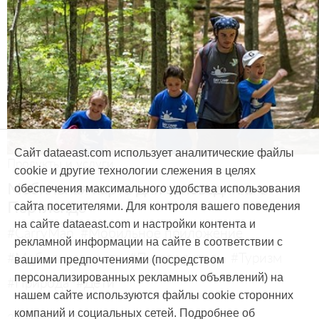
Сайт dataeast.com использует аналитические файлы
Продукты и услуги
cookie и другие технологии слежения в целях
Мобильная карта для заповедника в
обеспечения максимального удобства использования
Портленде
сайта посетителями. Для контроля вашего поведения
на сайте dataeast.com и настройки контента и
#CarryMap
#Мобильное приложение
рекламной информации на сайте в соответствии с
#Мобильная карта
#Путеводитель
#Туризм
вашими предпочтениями (посредством
персонализированных рекламных объявлений) на
#Природа
#Дети
нашем сайте используются файлы cookie сторонних
компаний и социальных сетей. Подробнее об
29 марта, 2017