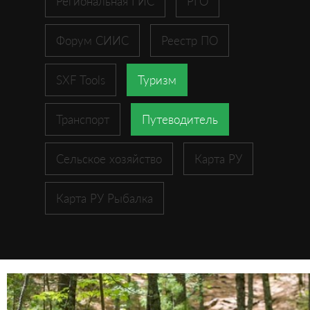
Региональная ГИС
РГО
Форум СИИС
Реестр ПО
SXF Tools
Туризм
Транспорт
Путеводитель
Сельское хозяйство
Карта РУ
Карта РУ Рыбалка