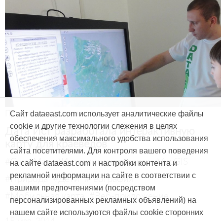
Продукты и услуги
Сайт dataeast.com использует аналитические файлы
cookie и другие технологии слежения в целях
Дата Ист разработала интерактивную
обеспечения максимального удобства использования
карту для краеведов
сайта посетителями. Для контроля вашего поведения
#CarryMap
#Интерактивная карта
#ArcGIS
на сайте dataeast.com и настройки контента и
рекламной информации на сайте в соответствии с
#Природа
#Дети
#География
вашими предпочтениями (посредством
#Мобильная карта
#Веб-приложение
персонализированных рекламных объявлений) на
нашем сайте используются файлы cookie сторонних
15 мая, 2014