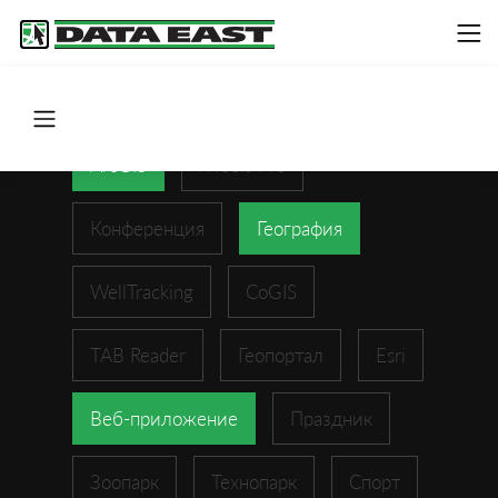
ArcGIS
XTools Pro
Конференция
География
WellTracking
CoGIS
TAB Reader
Геопортал
Esri
Веб-приложение
Праздник
Зоопарк
Технопарк
Спорт