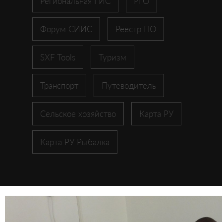
Региональная ГИС
РГО
Форум СИИС
Реестр ПО
SXF Tools
Туризм
Транспорт
Путеводитель
Сельское хозяйство
Карта РУ
Карта РУ Рыбалка