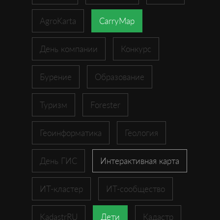
AgroKarta
CarryMap
День компании
Конкурс
Бурение
Образование
Туризм
Forester
Геоинформатика
Геология
День ГИС
Интерактивная карта
ИТ-кластер
ИТ-сообщество
KadastrRU
Дети
Кадастр