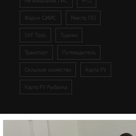
Региональная ГИС
РГО
Форум СИИС
Реестр ПО
SXF Tools
Туризм
Транспорт
Путеводитель
Сельское хозяйство
Карта РУ
Карта РУ Рыбалка