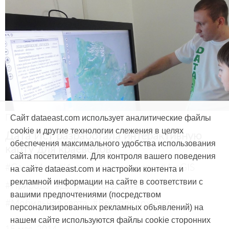
Продукты и услуги
Сайт dataeast.com использует аналитические файлы
cookie и другие технологии слежения в целях
Дата Ист разработала интерактивную
обеспечения максимального удобства использования
карту для краеведов
сайта посетителями. Для контроля вашего поведения
#CarryMap
#Интерактивная карта
#ArcGIS
на сайте dataeast.com и настройки контента и
рекламной информации на сайте в соответствии с
#Природа
#Дети
#География
вашими предпочтениями (посредством
#Мобильная карта
#Веб-приложение
персонализированных рекламных объявлений) на
нашем сайте используются файлы cookie сторонних
15 мая, 2014