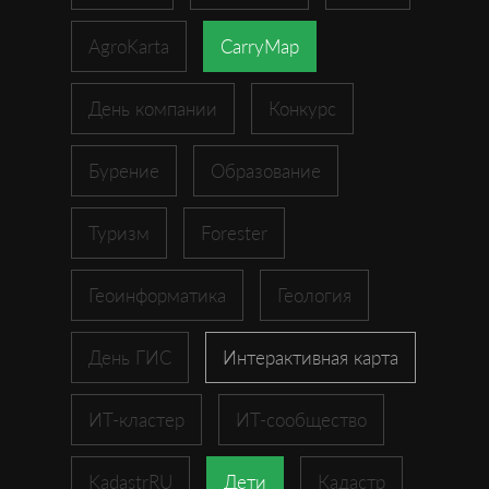
AgroKarta
CarryMap
День компании
Конкурс
Бурение
Образование
Туризм
Forester
Геоинформатика
Геология
День ГИС
Интерактивная карта
ИТ-кластер
ИТ-сообщество
KadastrRU
Дети
Кадастр