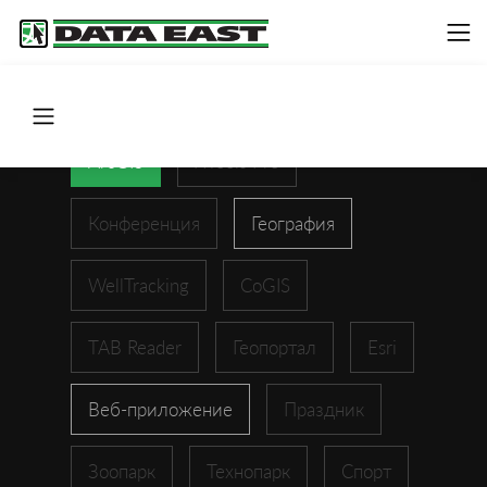
ArcGIS
XTools Pro
Конференция
География
WellTracking
CoGIS
TAB Reader
Геопортал
Esri
Веб-приложение
Праздник
Зоопарк
Технопарк
Спорт