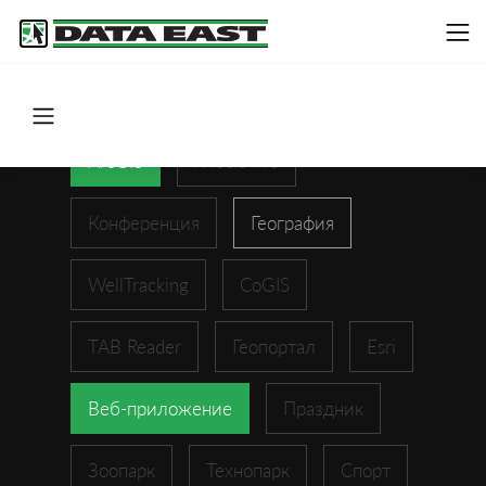
ArcGIS
XTools Pro
Конференция
География
WellTracking
CoGIS
TAB Reader
Геопортал
Esri
Веб-приложение
Праздник
Зоопарк
Технопарк
Спорт