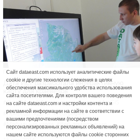
Продукты и услуги
Сайт dataeast.com использует аналитические файлы
cookie и другие технологии слежения в целях
Дата Ист разработала интерактивную
обеспечения максимального удобства использования
карту для краеведов
сайта посетителями. Для контроля вашего поведения
#CarryMap
#Интерактивная карта
#ArcGIS
на сайте dataeast.com и настройки контента и
рекламной информации на сайте в соответствии с
#Природа
#Дети
#География
вашими предпочтениями (посредством
#Мобильная карта
#Веб-приложение
персонализированных рекламных объявлений) на
нашем сайте используются файлы cookie сторонних
15 мая, 2014