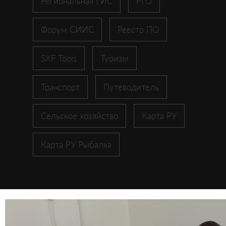
Региональная ГИС
РГО
Форум СИИС
Реестр ПО
SXF Tools
Туризм
Транспорт
Путеводитель
Сельское хозяйство
Карта РУ
Карта РУ Рыбалка