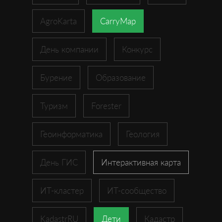
AgroKarta
CarryMap
День компании
Конкурс
Бурение
Образование
Туризм
Forester
Геоинформатика
Геология
День ГИС
Интерактивная карта
ИТ-кластер
ИТ-сообщество
KadastrRU
Дети
Кадастр