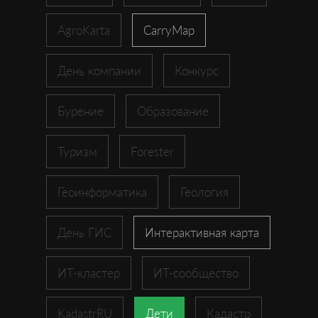
AgroKarta
CarryMap
День компании
Конкурс
Бурение
Образование
Туризм
Forester
Геоинформатика
Геология
День ГИС
Интерактивная карта
ИТ-кластер
ИТ-сообщество
KadastrRU
Дети
Кадастр