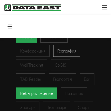
ArcGIS
XTools Pro
Конференция
География
WellTracking
CoGIS
TAB Reader
Геопортал
Esri
Веб-приложение
Праздник
Зоопарк
Технопарк
Спорт