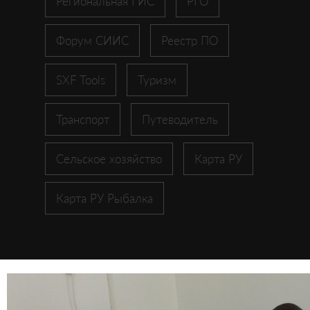
Региональная ГИС
РГО
Форум СИИС
Реестр ПО
SXF Tools
Туризм
Транспорт
Путеводитель
Сельское хозяйство
Карта РУ
Карта РУ Рыбалка