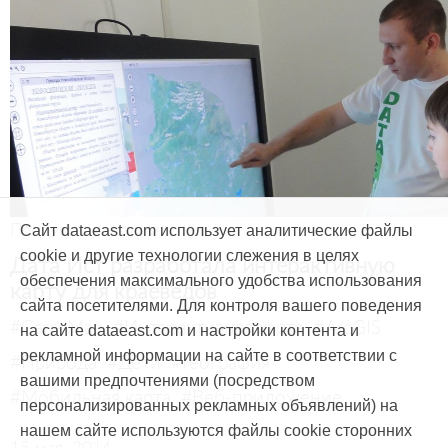
Продукты и услуги
Сайт dataeast.com использует аналитические файлы
cookie и другие технологии слежения в целях
Дата Ист разработала интерактивную
обеспечения максимального удобства использования
карту для краеведов
сайта посетителями. Для контроля вашего поведения
#CarryMap
#Интерактивная карта
#ArcGIS
на сайте dataeast.com и настройки контента и
рекламной информации на сайте в соответствии с
#Природа
#Дети
#География
вашими предпочтениями (посредством
#Мобильная карта
#Веб-приложение
персонализированных рекламных объявлений) на
нашем сайте используются файлы cookie сторонних
15 мая, 2014