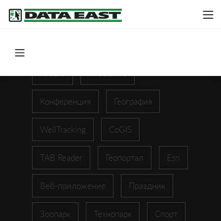
ArcGIS
XTools Pro
Конференция
География
WellTracking
CoGIS
TAB Reader
Геопортал
Esri
Веб-приложение
Праздник
Зоопарк
Технопарк
Спорт