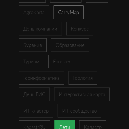
AgroKarta
CarryMap
День компании
Конкурс
Бурение
Образование
Туризм
Forester
Геоинформатика
Геология
День ГИС
Интерактивная карта
ИТ-кластер
ИТ-сообщество
KadastrRU
Дети
Кадастр