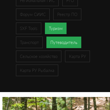
Региональная ГИС
РГО
Форум СИИС
Реестр ПО
SXF Tools
Туризм
Транспорт
Путеводитель
Сельское хозяйство
Карта РУ
Карта РУ Рыбалка