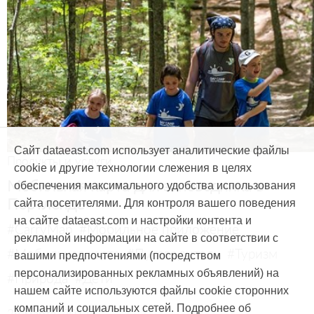
Сайт dataeast.com использует аналитические файлы
Продукты и услуги
cookie и другие технологии слежения в целях
Мобильная карта для заповедника в
обеспечения максимального удобства использования
Портленде
сайта посетителями. Для контроля вашего поведения
на сайте dataeast.com и настройки контента и
#CarryMap
#Мобильное приложение
рекламной информации на сайте в соответствии с
#Мобильная карта
#Путеводитель
#Туризм
вашими предпочтениями (посредством
персонализированных рекламных объявлений) на
#Природа
#Дети
нашем сайте используются файлы cookie сторонних
компаний и социальных сетей. Подробнее об
29 марта, 2017