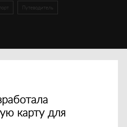
порт
Путеводитель
зработала
ую карту для