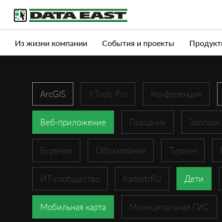
Услуги
Продукты
Истории успеха
Журна
Из жизни компании
События и проекты
Продукт
ArcGIS
XTools Pro
Конференция
Веб-приложение
Праздник
Зоопарк
Бурение
Образование
Туризм
ИТ-сообщество
KadastrRU
Дети
Мобильная карта
Муниципальная ГИС