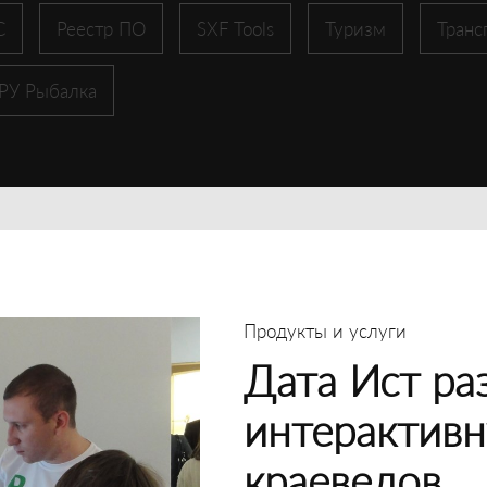
С
Реестр ПО
SXF Tools
Туризм
Транс
 РУ Рыбалка
Продукты и услуги
Дата Ист ра
интерактивн
краеведов