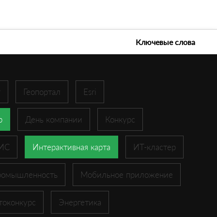
е технологии 2026
Ключевые слова
r
Геопортал
Esri
p
День компании
Конкурс
ГИС
Интерактивная карта
ИТ-кластер
ромышленность
Мобильное приложение
токонкурс
Энергетика