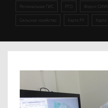
Региональная ГИС
РГО
Форум СИИ
Сельское хозяйство
Карта РУ
Карта