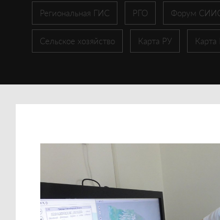
Региональная ГИС
РГО
Форум СИИ
Сельское хозяйство
Карта РУ
Карта