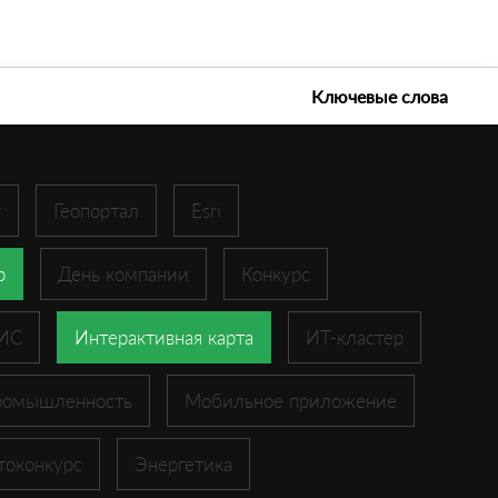
е технологии 2026
Ключевые слова
r
Геопортал
Esri
p
День компании
Конкурс
ГИС
Интерактивная карта
ИТ-кластер
ромышленность
Мобильное приложение
токонкурс
Энергетика