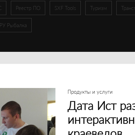
С
Реестр ПО
SXF Tools
Туризм
Транс
 РУ Рыбалка
Продукты и услуги
Дата Ист ра
интерактивн
краеведов