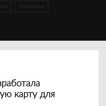
порт
Путеводитель
зработала
ую карту для