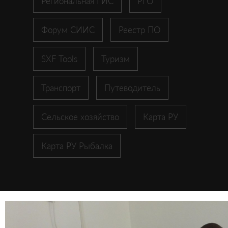
Региональная ГИС
РГО
Форум СИИС
Реестр ПО
SXF Tools
Туризм
Транспорт
Путеводитель
Сельское хозяйство
Карта РУ
Карта РУ Рыбалка