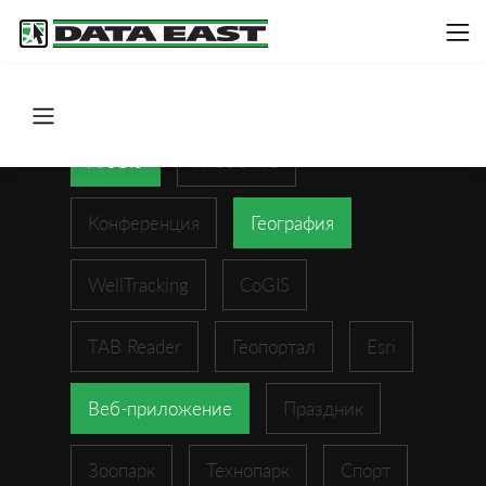
ArcGIS
XTools Pro
Конференция
География
WellTracking
CoGIS
TAB Reader
Геопортал
Esri
Веб-приложение
Праздник
Зоопарк
Технопарк
Спорт