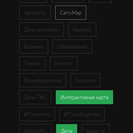
AgroKarta
CarryMap
День компании
Конкурс
Бурение
Образование
Туризм
Forester
Геоинформатика
Геология
День ГИС
Интерактивная карта
ИТ-кластер
ИТ-сообщество
KadastrRU
Дети
Кадастр