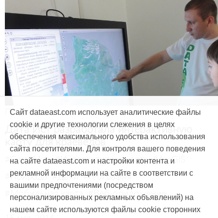
Продукты и услуги
Сайт dataeast.com использует аналитические файлы
cookie и другие технологии слежения в целях
Дата Ист разработала интерактивную
обеспечения максимального удобства использования
карту для краеведов
сайта посетителями. Для контроля вашего поведения
#CarryMap
#Интерактивная карта
#ArcGIS
на сайте dataeast.com и настройки контента и
рекламной информации на сайте в соответствии с
#Природа
#Дети
#География
вашими предпочтениями (посредством
#Мобильная карта
#Веб-приложение
персонализированных рекламных объявлений) на
нашем сайте используются файлы cookie сторонних
15 мая, 2014