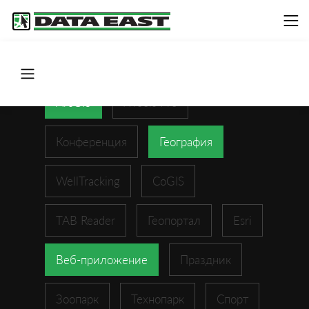
ArcGIS
XTools Pro
Конференция
География
WellTracking
CoGIS
TAB Reader
Геопортал
Esri
Веб-приложение
Праздник
Зоопарк
Технопарк
Спорт