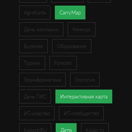
AgroKarta
CarryMap
День компании
Конкурс
Бурение
Образование
Туризм
Forester
Геоинформатика
Геология
День ГИС
Интерактивная карта
ИТ-кластер
ИТ-сообщество
KadastrRU
Дети
Кадастр