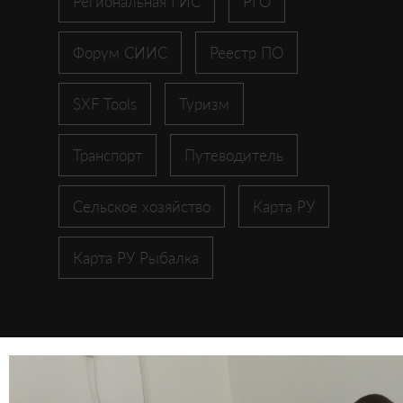
Региональная ГИС
РГО
Форум СИИС
Реестр ПО
SXF Tools
Туризм
Транспорт
Путеводитель
Сельское хозяйство
Карта РУ
Карта РУ Рыбалка