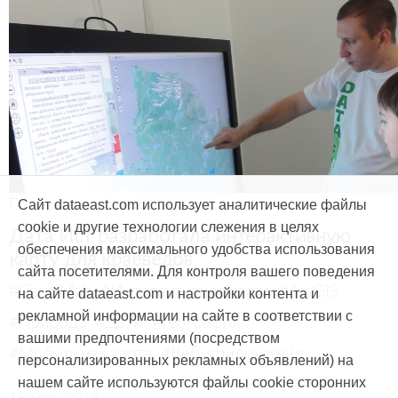
Продукты и услуги
Сайт dataeast.com использует аналитические файлы
cookie и другие технологии слежения в целях
Дата Ист разработала интерактивную
обеспечения максимального удобства использования
карту для краеведов
сайта посетителями. Для контроля вашего поведения
#CarryMap
#Интерактивная карта
#ArcGIS
на сайте dataeast.com и настройки контента и
рекламной информации на сайте в соответствии с
#Природа
#Дети
#География
вашими предпочтениями (посредством
#Мобильная карта
#Веб-приложение
персонализированных рекламных объявлений) на
нашем сайте используются файлы cookie сторонних
15 мая, 2014