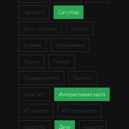
AgroKarta
CarryMap
День компании
Конкурс
Бурение
Образование
Туризм
Forester
Геоинформатика
Геология
День ГИС
Интерактивная карта
ИТ-кластер
ИТ-сообщество
KadastrRU
Дети
Кадастр