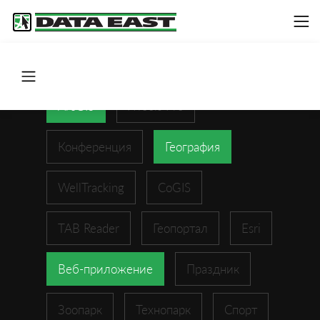
ArcGIS
XTools Pro
Конференция
География
WellTracking
CoGIS
TAB Reader
Геопортал
Esri
Веб-приложение
Праздник
Зоопарк
Технопарк
Спорт