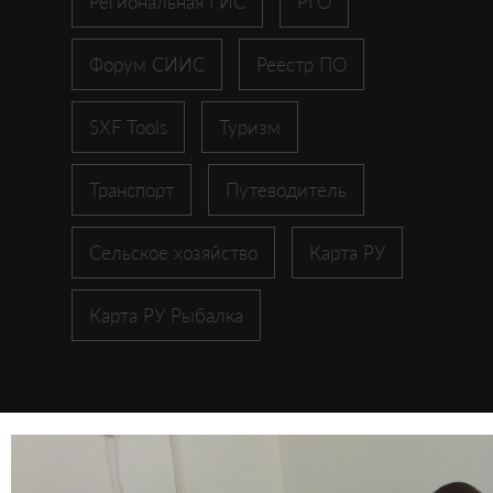
Региональная ГИС
РГО
Форум СИИС
Реестр ПО
SXF Tools
Туризм
Транспорт
Путеводитель
Сельское хозяйство
Карта РУ
Карта РУ Рыбалка