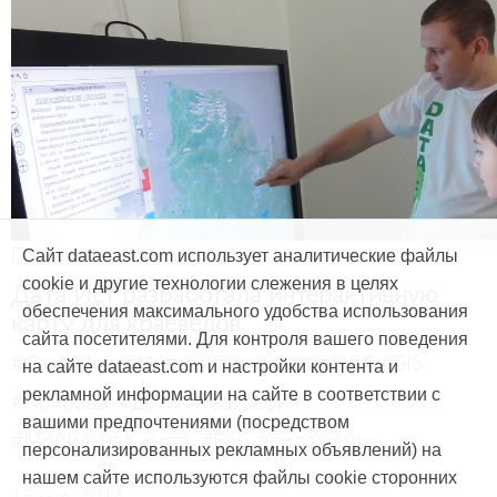
Продукты и услуги
Сайт dataeast.com использует аналитические файлы
cookie и другие технологии слежения в целях
Дата Ист разработала интерактивную
обеспечения максимального удобства использования
карту для краеведов
сайта посетителями. Для контроля вашего поведения
#CarryMap
#Интерактивная карта
#ArcGIS
на сайте dataeast.com и настройки контента и
рекламной информации на сайте в соответствии с
#Природа
#Дети
#География
вашими предпочтениями (посредством
#Мобильная карта
#Веб-приложение
персонализированных рекламных объявлений) на
нашем сайте используются файлы cookie сторонних
15 мая, 2014