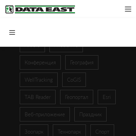
ArcGIS
XTools Pro
Конференция
География
WellTracking
CoGIS
TAB Reader
Геопортал
Esri
Веб-приложение
Праздник
Зоопарк
Технопарк
Спорт