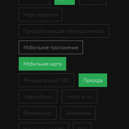
Маркшейдерия
Горнодобывающая промышленность
Мобильное приложение
Мобильная карта
Муниципальная ГИС
Природа
Новосибирск
Нефть и газ
Фотоконкурс
Энергетика