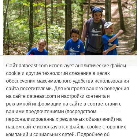
Сайт dataeast.com использует аналитические файлы
Продукты и услуги
cookie и другие технологии слежения в целях
Мобильная карта для заповедника в
обеспечения максимального удобства использования
Портленде
сайта посетителями. Для контроля вашего поведения
на сайте dataeast.com и настройки контента и
#CarryMap
#Мобильное приложение
рекламной информации на сайте в соответствии с
#Мобильная карта
#Путеводитель
#Туризм
вашими предпочтениями (посредством
персонализированных рекламных объявлений) на
#Природа
#Дети
нашем сайте используются файлы cookie сторонних
компаний и социальных сетей. Подробнее об
29 марта, 2017