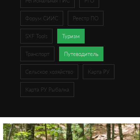
Региональная ГИС
РГО
Форум СИИС
Реестр ПО
SXF Tools
Туризм
Транспорт
Путеводитель
Сельское хозяйство
Карта РУ
Карта РУ Рыбалка