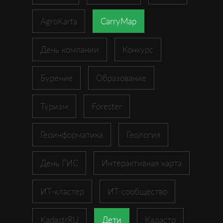
AgroKarta
CarryMap
День компании
Конкурс
Бурение
Образование
Туризм
Forester
Геоинформатика
Геология
День ГИС
Интерактивная карта
ИТ-кластер
ИТ-сообщество
KadastrRU
Дети
Кадастр