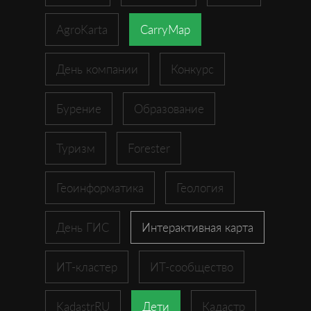
AgroKarta
CarryMap
День компании
Конкурс
Бурение
Образование
Туризм
Forester
Геоинформатика
Геология
День ГИС
Интерактивная карта
ИТ-кластер
ИТ-сообщество
KadastrRU
Дети
Кадастр