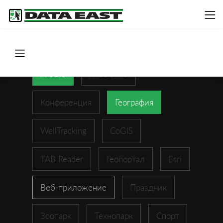
ArcGIS
XTools Pro
Конференция
География
WellTracking
CoGIS
TAB Reader
Геопортал
Esri
Веб-приложение
Праздник
Зоопарк
Технопарк
Спорт