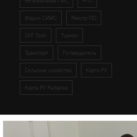
Региональная ГИС
РГО
Форум СИИС
Реестр ПО
SXF Tools
Туризм
Транспорт
Путеводитель
Сельское хозяйство
Карта РУ
Карта РУ Рыбалка