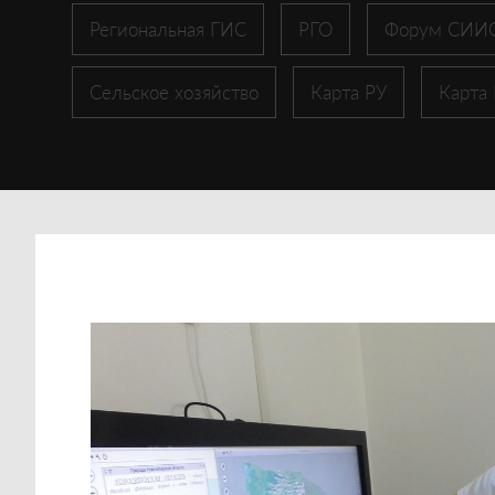
Региональная ГИС
РГО
Форум СИИ
Сельское хозяйство
Карта РУ
Карта