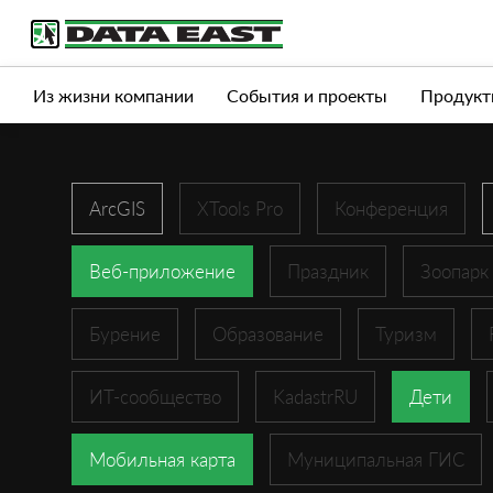
Услуги
Продукты
Истории успеха
Журна
Из жизни компании
События и проекты
Продукт
ArcGIS
XTools Pro
Конференция
Веб-приложение
Праздник
Зоопарк
Бурение
Образование
Туризм
ИТ-сообщество
KadastrRU
Дети
Мобильная карта
Муниципальная ГИС