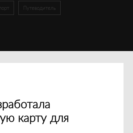
порт
Путеводитель
зработала
ую карту для