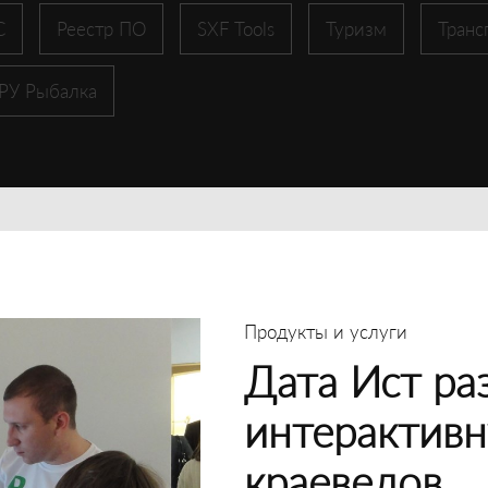
С
Реестр ПО
SXF Tools
Туризм
Транс
 РУ Рыбалка
Продукты и услуги
Дата Ист ра
интерактивн
краеведов