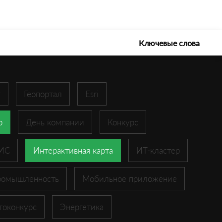
е технологии 2026
Ключевые слова
r
Геопортал
Esri
p
День компании
Конкурс
ГИС
Интерактивная карта
ИТ-кластер
ромышленность
Мобильное приложение
токонкурс
Энергетика