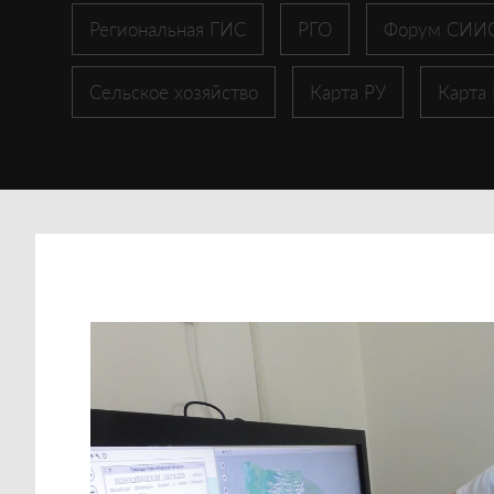
Региональная ГИС
РГО
Форум СИИ
Сельское хозяйство
Карта РУ
Карта