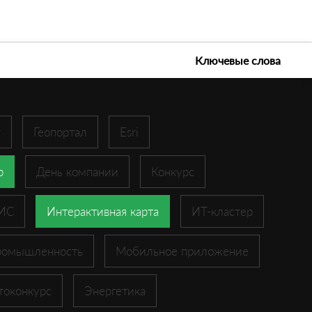
е технологии 2026
Ключевые слова
r
Геопортал
Esri
p
День компании
Конкурс
ГИС
Интерактивная карта
ИТ-кластер
ромышленность
Мобильное приложение
токонкурс
Энергетика