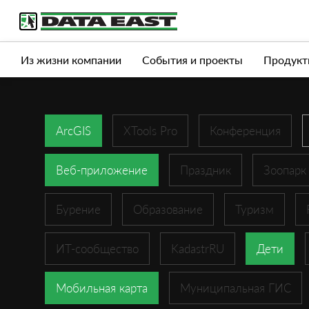
Услуги
Продукты
Истории успеха
Журна
Из жизни компании
События и проекты
Продукт
ArcGIS
XTools Pro
Конференция
Веб-приложение
Праздник
Зоопарк
Бурение
Образование
Туризм
ИТ-сообщество
KadastrRU
Дети
Мобильная карта
Муниципальная ГИС