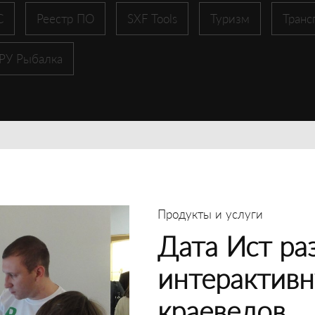
С
Реестр ПО
SXF Tools
Туризм
Транс
 РУ Рыбалка
Продукты и услуги
Дата Ист ра
интерактивн
краеведов