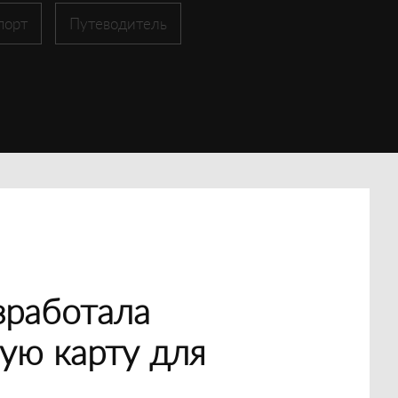
порт
Путеводитель
зработала
ую карту для