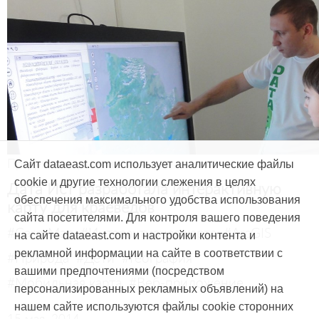
Продукты и услуги
Сайт dataeast.com использует аналитические файлы
cookie и другие технологии слежения в целях
Дата Ист разработала интерактивную
обеспечения максимального удобства использования
карту для краеведов
сайта посетителями. Для контроля вашего поведения
#CarryMap
#Интерактивная карта
#ArcGIS
на сайте dataeast.com и настройки контента и
рекламной информации на сайте в соответствии с
#Природа
#Дети
#География
вашими предпочтениями (посредством
#Мобильная карта
#Веб-приложение
персонализированных рекламных объявлений) на
нашем сайте используются файлы cookie сторонних
15 мая, 2014