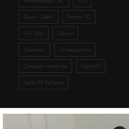
Региональная ГИС
РГО
Форум СИИС
Реестр ПО
SXF Tools
Туризм
Транспорт
Путеводитель
Сельское хозяйство
Карта РУ
Карта РУ Рыбалка