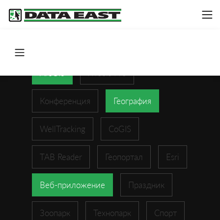
ArcGIS
XTools Pro
Конференция
География
WellTracking
CoGIS
TAB Reader
Геопортал
Esri
Веб-приложение
Праздник
Зоопарк
Технопарк
Спорт