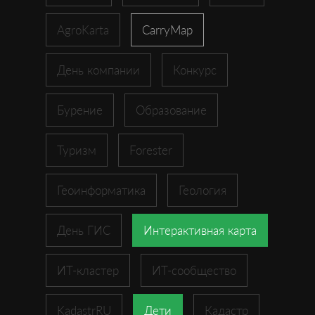
AgroKarta
CarryMap
День компании
Конкурс
Бурение
Образование
Туризм
Forester
Геоинформатика
Геология
День ГИС
Интерактивная карта
ИТ-кластер
ИТ-сообщество
KadastrRU
Дети
Кадастр