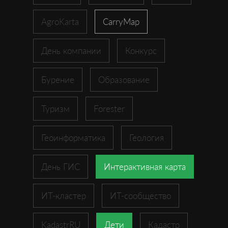
AgroKarta
CarryMap
День компании
Конкурс
Бурение
Образование
Туризм
Forester
Геоинформатика
Геология
День ГИС
Интерактивная карта
ИТ-кластер
ИТ-сообщество
KadastrRU
Дети
Кадастр