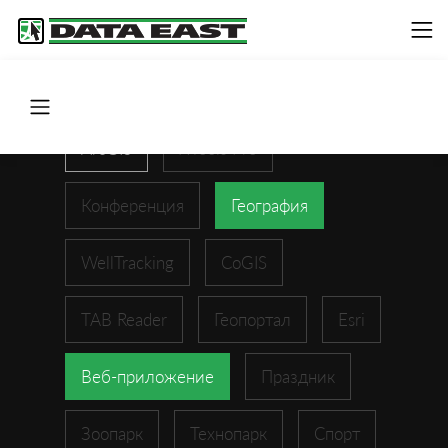
ArcGIS
XTools Pro
Конференция
География
WellTracking
CoGIS
TAB Reader
Геопортал
Esri
Веб-приложение
Праздник
Зоопарк
Технопарк
Спорт