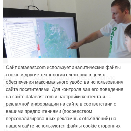
Продукты и услуги
Сайт dataeast.com использует аналитические файлы
cookie и другие технологии слежения в целях
Дата Ист разработала интерактивную
обеспечения максимального удобства использования
карту для краеведов
сайта посетителями. Для контроля вашего поведения
#CarryMap
#Интерактивная карта
#ArcGIS
на сайте dataeast.com и настройки контента и
рекламной информации на сайте в соответствии с
#Природа
#Дети
#География
вашими предпочтениями (посредством
#Мобильная карта
#Веб-приложение
персонализированных рекламных объявлений) на
нашем сайте используются файлы cookie сторонних
15 мая, 2014