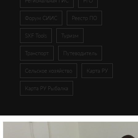
Региональная ГИС
РГО
Форум СИИС
Реестр ПО
SXF Tools
Туризм
Транспорт
Путеводитель
Сельское хозяйство
Карта РУ
Карта РУ Рыбалка