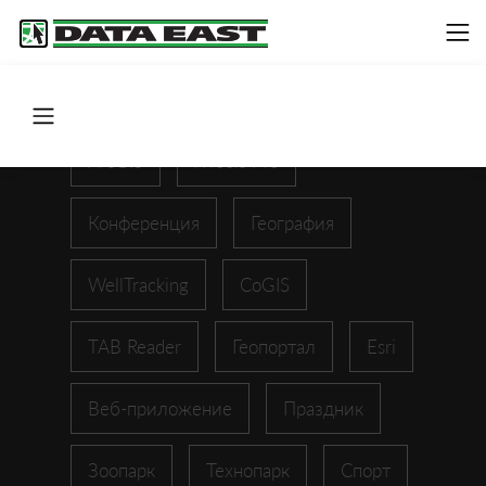
ArcGIS
XTools Pro
Конференция
География
WellTracking
CoGIS
TAB Reader
Геопортал
Esri
Веб-приложение
Праздник
Зоопарк
Технопарк
Спорт