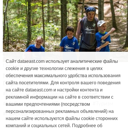
Сайт dataeast.com использует аналитические файлы
Продукты и услуги
cookie и другие технологии слежения в целях
Мобильная карта для заповедника в
обеспечения максимального удобства использования
Портленде
сайта посетителями. Для контроля вашего поведения
на сайте dataeast.com и настройки контента и
#CarryMap
#Мобильное приложение
рекламной информации на сайте в соответствии с
#Мобильная карта
#Путеводитель
#Туризм
вашими предпочтениями (посредством
персонализированных рекламных объявлений) на
#Природа
#Дети
нашем сайте используются файлы cookie сторонних
компаний и социальных сетей. Подробнее об
29 марта, 2017