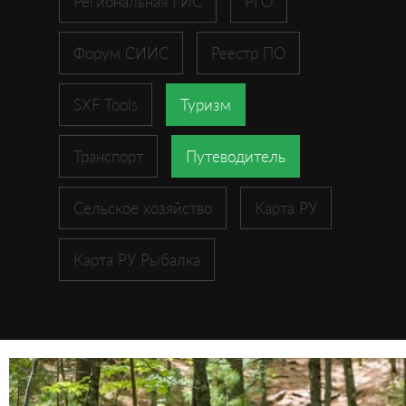
Региональная ГИС
РГО
Форум СИИС
Реестр ПО
SXF Tools
Туризм
Транспорт
Путеводитель
Сельское хозяйство
Карта РУ
Карта РУ Рыбалка