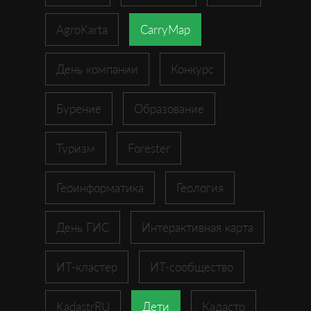
AgroKarta
CarryMap
День компании
Конкурс
Бурение
Образование
Туризм
Forester
Геоинформатика
Геология
День ГИС
Интерактивная карта
ИТ-кластер
ИТ-сообщество
KadastrRU
Дети
Кадастр