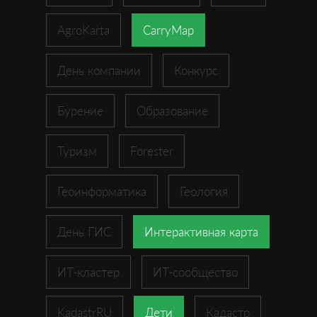
AgroKarta
CarryMap
День компании
Конкурс
Бурение
Образование
Туризм
Forester
Геоинформатика
Геология
День ГИС
Интерактивная карта
ИТ-кластер
ИТ-сообщество
KadastrRU
Дети
Кадастр