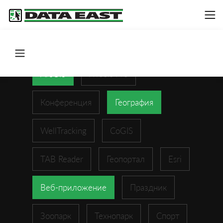
ArcGIS
XTools Pro
Конференция
География
WellTracking
CoGIS
TAB Reader
Геопортал
Esri
Веб-приложение
Праздник
Зоопарк
Технопарк
Спорт