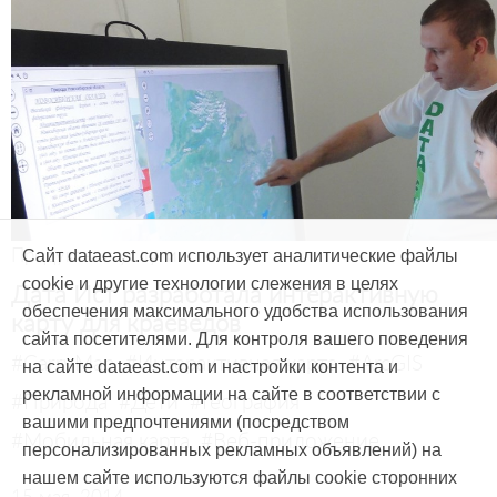
Продукты и услуги
Сайт dataeast.com использует аналитические файлы
cookie и другие технологии слежения в целях
Дата Ист разработала интерактивную
обеспечения максимального удобства использования
карту для краеведов
сайта посетителями. Для контроля вашего поведения
#CarryMap
#Интерактивная карта
#ArcGIS
на сайте dataeast.com и настройки контента и
рекламной информации на сайте в соответствии с
#Природа
#Дети
#География
вашими предпочтениями (посредством
#Мобильная карта
#Веб-приложение
персонализированных рекламных объявлений) на
нашем сайте используются файлы cookie сторонних
15 мая, 2014