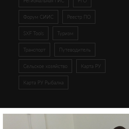
Региональная ГИС
РГО
Форум СИИС
Реестр ПО
SXF Tools
Туризм
Транспорт
Путеводитель
Сельское хозяйство
Карта РУ
Карта РУ Рыбалка