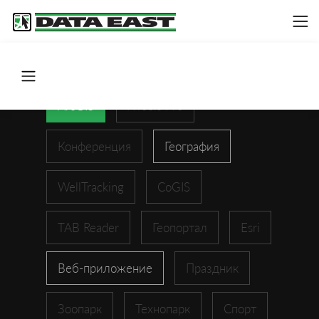
ArcGIS
XTools Pro
Конференция
География
WellTracking
CoGIS
TAB Reader
Геопортал
Esri
Веб-приложение
Праздник
Зоопарк
Технопарк
Спорт