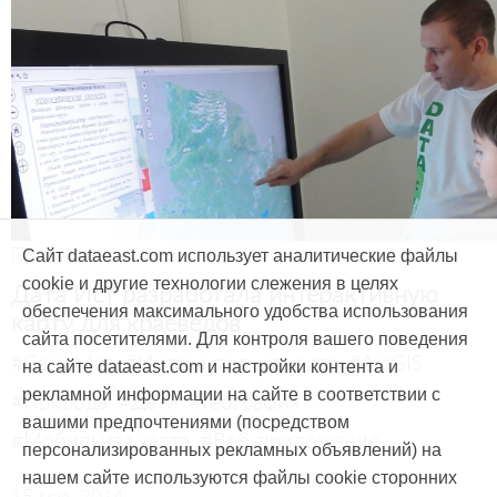
Продукты и услуги
Сайт dataeast.com использует аналитические файлы
cookie и другие технологии слежения в целях
Дата Ист разработала интерактивную
обеспечения максимального удобства использования
карту для краеведов
сайта посетителями. Для контроля вашего поведения
#CarryMap
#Интерактивная карта
#ArcGIS
на сайте dataeast.com и настройки контента и
рекламной информации на сайте в соответствии с
#Природа
#Дети
#География
вашими предпочтениями (посредством
#Мобильная карта
#Веб-приложение
персонализированных рекламных объявлений) на
нашем сайте используются файлы cookie сторонних
15 мая, 2014