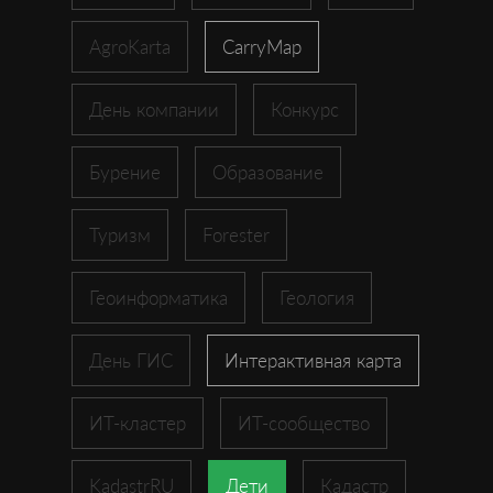
AgroKarta
CarryMap
День компании
Конкурс
Бурение
Образование
Туризм
Forester
Геоинформатика
Геология
День ГИС
Интерактивная карта
ИТ-кластер
ИТ-сообщество
KadastrRU
Дети
Кадастр