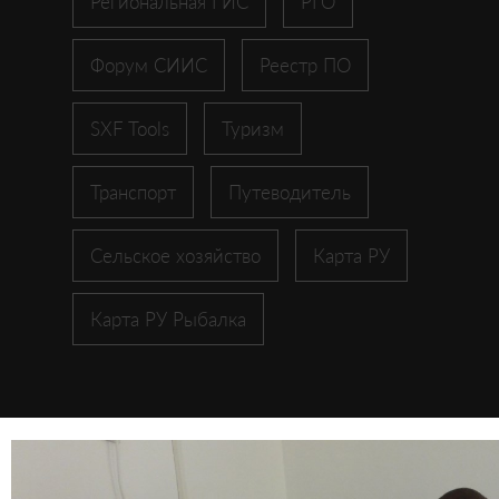
Региональная ГИС
РГО
Форум СИИС
Реестр ПО
SXF Tools
Туризм
Транспорт
Путеводитель
Сельское хозяйство
Карта РУ
Карта РУ Рыбалка