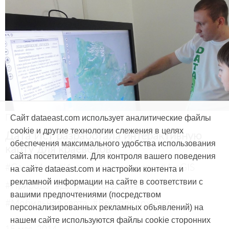
Продукты и услуги
Сайт dataeast.com использует аналитические файлы
cookie и другие технологии слежения в целях
Дата Ист разработала интерактивную
обеспечения максимального удобства использования
карту для краеведов
сайта посетителями. Для контроля вашего поведения
#CarryMap
#Интерактивная карта
#ArcGIS
на сайте dataeast.com и настройки контента и
рекламной информации на сайте в соответствии с
#Природа
#Дети
#География
вашими предпочтениями (посредством
#Мобильная карта
#Веб-приложение
персонализированных рекламных объявлений) на
нашем сайте используются файлы cookie сторонних
15 мая, 2014