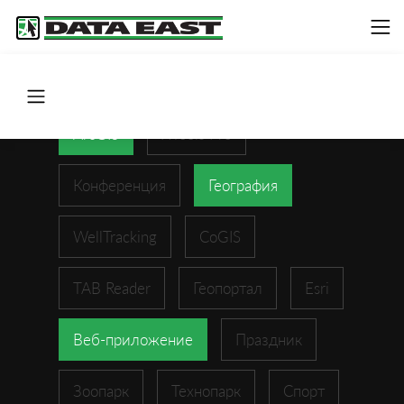
ArcGIS
XTools Pro
Конференция
География
WellTracking
CoGIS
TAB Reader
Геопортал
Esri
Веб-приложение
Праздник
Зоопарк
Технопарк
Спорт