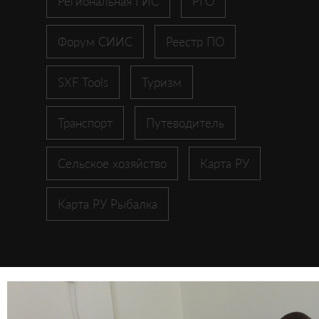
Региональная ГИС
РГО
Форум СИИС
Реестр ПО
SXF Tools
Туризм
Транспорт
Путеводитель
Сельское хозяйство
Карта РУ
Карта РУ Рыбалка