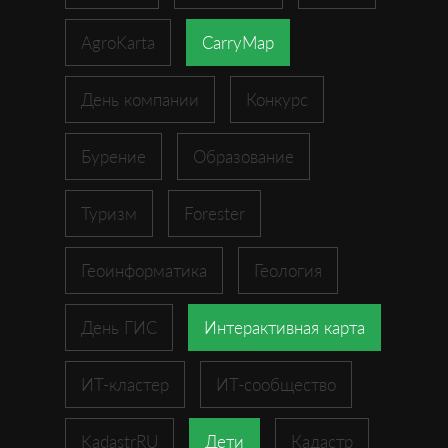
AgroKarta
CarryMap
День компании
Конкурс
Бурение
Образование
Туризм
Forester
Геоинформатика
Геология
День ГИС
Интерактивная карта
ИТ-кластер
ИТ-сообщество
KadastrRU
Дети
Кадастр