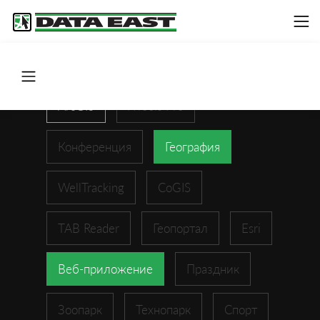
ArcGIS
XTools Pro
Конференция
География
WellTracking
CoGIS
TAB Reader
Геопортал
Esri
Веб-приложение
Праздник
Зоопарк
Технопарк
Спорт