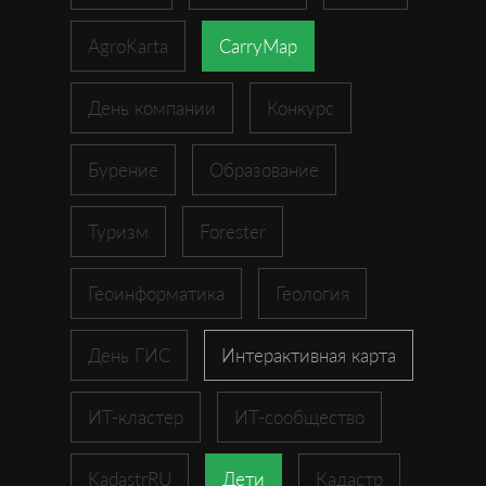
AgroKarta
CarryMap
День компании
Конкурс
Бурение
Образование
Туризм
Forester
Геоинформатика
Геология
День ГИС
Интерактивная карта
ИТ-кластер
ИТ-сообщество
KadastrRU
Дети
Кадастр