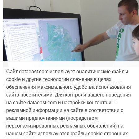
Продукты и услуги
Сайт dataeast.com использует аналитические файлы
cookie и другие технологии слежения в целях
Дата Ист разработала интерактивную
обеспечения максимального удобства использования
карту для краеведов
сайта посетителями. Для контроля вашего поведения
#CarryMap
#Интерактивная карта
#ArcGIS
на сайте dataeast.com и настройки контента и
рекламной информации на сайте в соответствии с
#Природа
#Дети
#География
вашими предпочтениями (посредством
#Мобильная карта
#Веб-приложение
персонализированных рекламных объявлений) на
нашем сайте используются файлы cookie сторонних
15 мая, 2014