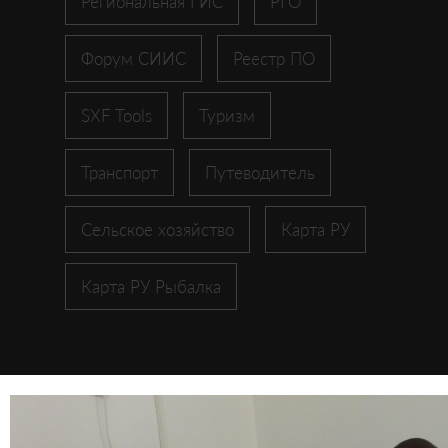
Региональная ГИС
РГО
Форум СИИС
Реестр ПО
SXF Tools
Туризм
Транспорт
Путеводитель
Сельское хозяйство
Карта РУ
Карта РУ Рыбалка