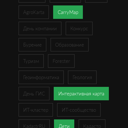
AgroKarta
CarryMap
День компании
Конкурс
Бурение
Образование
Туризм
Forester
Геоинформатика
Геология
День ГИС
Интерактивная карта
ИТ-кластер
ИТ-сообщество
KadastrRU
Дети
Кадастр