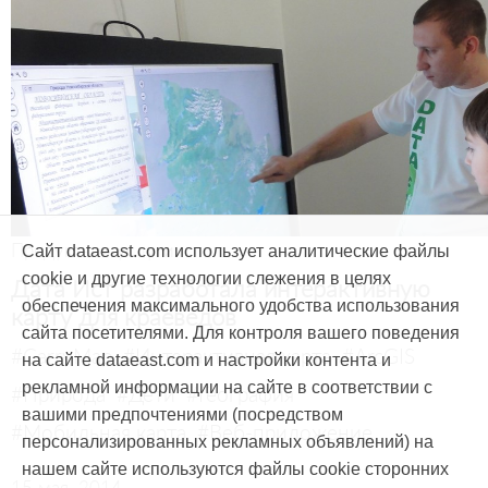
Продукты и услуги
Сайт dataeast.com использует аналитические файлы
cookie и другие технологии слежения в целях
Дата Ист разработала интерактивную
обеспечения максимального удобства использования
карту для краеведов
сайта посетителями. Для контроля вашего поведения
#CarryMap
#Интерактивная карта
#ArcGIS
на сайте dataeast.com и настройки контента и
рекламной информации на сайте в соответствии с
#Природа
#Дети
#География
вашими предпочтениями (посредством
#Мобильная карта
#Веб-приложение
персонализированных рекламных объявлений) на
нашем сайте используются файлы cookie сторонних
15 мая, 2014