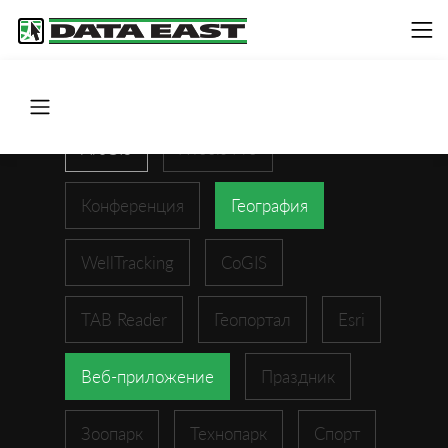
ArcGIS
XTools Pro
Конференция
География
WellTracking
CoGIS
TAB Reader
Геопортал
Esri
Веб-приложение
Праздник
Зоопарк
Технопарк
Спорт