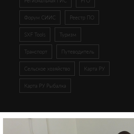
Региональная ГИС
РГО
Форум СИИС
Реестр ПО
SXF Tools
Туризм
Транспорт
Путеводитель
Сельское хозяйство
Карта РУ
Карта РУ Рыбалка