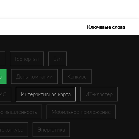
е технологии 2026
Ключевые слова
r
Геопортал
Esri
p
День компании
Конкурс
ГИС
Интерактивная карта
ИТ-кластер
ромышленность
Мобильное приложение
токонкурс
Энергетика