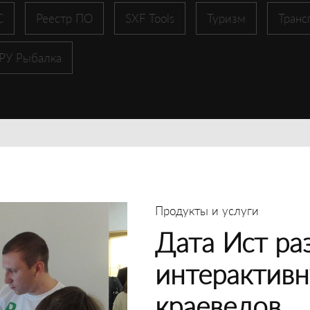
С
Реестр ПО
SXF Tools
Туризм
Транс
 РУ Рыбалка
Продукты и услуги
Дата Ист ра
интерактивн
краеведов