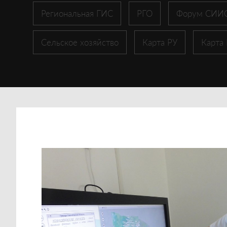
Региональная ГИС
РГО
Форум СИИ
Сельское хозяйство
Карта РУ
Карта