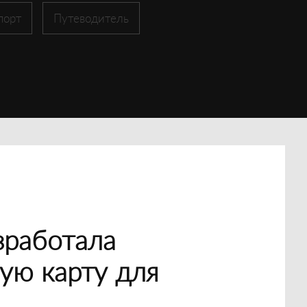
порт
Путеводитель
зработала
ую карту для